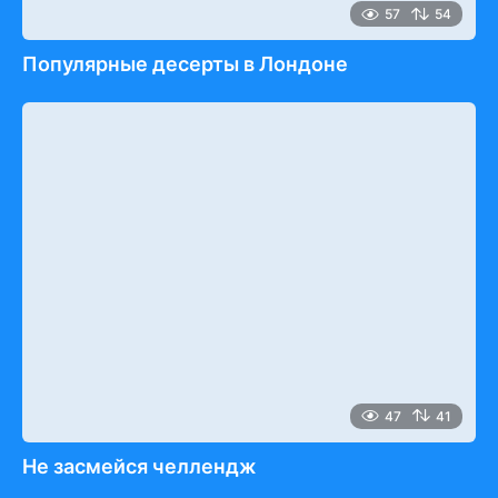
57
54
Популярные десерты в Лондоне
47
41
Не засмейся челлендж