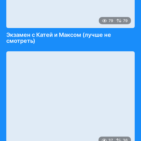
79
79
Экзамен c Катей и Максом (лучше не
смотреть)
37
36