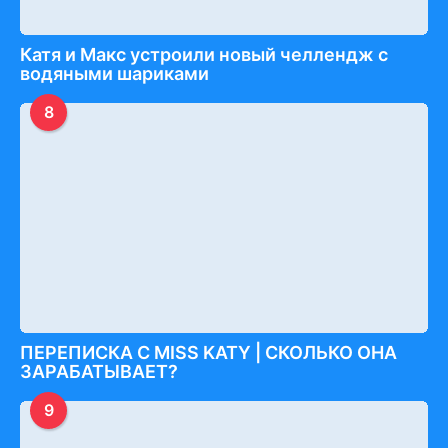
Катя и Макс устроили новый челлендж с
водяными шариками
8
ПЕРЕПИСКА С MISS KATY | СКОЛЬКО ОНА
ЗАРАБАТЫВАЕТ?
9