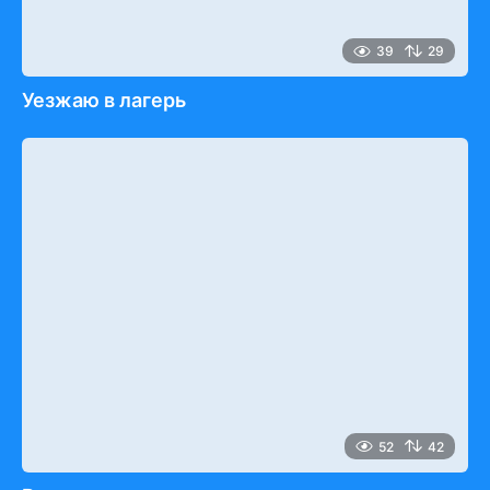
39
29
Уезжаю в лагерь
52
42