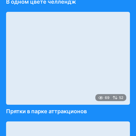
В одном цвете челлендж
69
52
Прятки в парке аттракционов