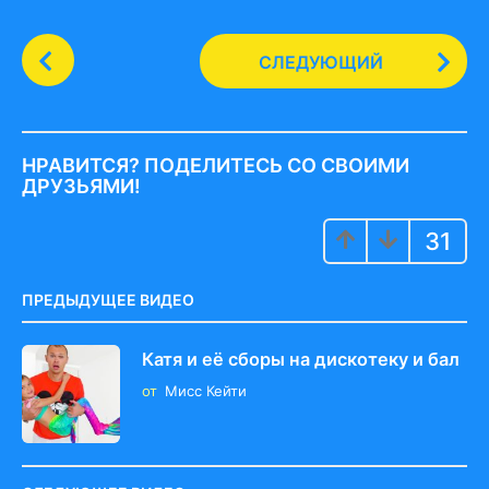
P
СЛЕДУЮЩИЙ
o
s
t
P
НРАВИТСЯ? ПОДЕЛИТЕСЬ СО СВОИМИ
a
ДРУЗЬЯМИ!
g
31
i
n
a
ПРЕДЫДУЩЕЕ ВИДЕО
t
i
Катя и её сборы на дискотеку и бал
o
от
Мисс Кейти
n