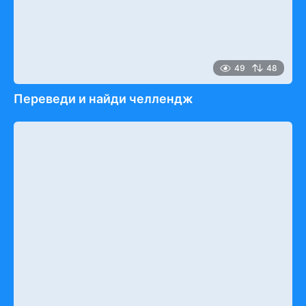
49
48
Переведи и найди челлендж