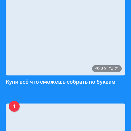
80
71
Купи всё что сможешь собрать по буквам
1