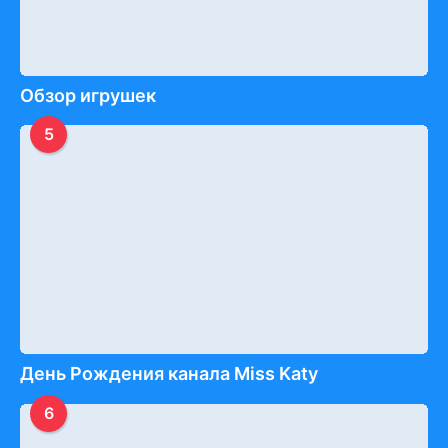
Обзор игрушек
5
День Рождения канала Miss Katy
6