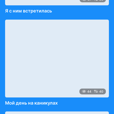
Я с ним встретилась
44
40
Мой день на каникулах