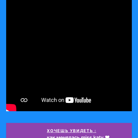
ХОЧЕШЬ УВИДЕТЬ :
как менялась miss katy ❤️