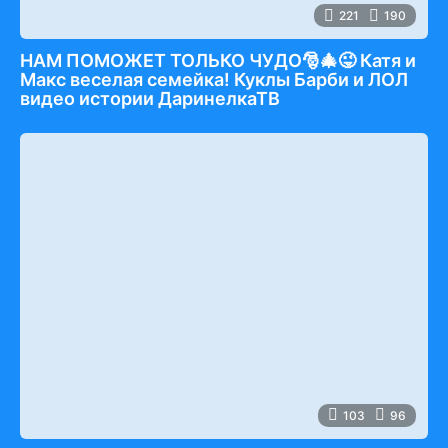
221
190
НАМ ПОМОЖЕТ ТОЛЬКО ЧУДО🎅🎄😜 Катя и
Макс веселая семейка! Куклы Барби и ЛОЛ
видео истории ДаринелкаТВ
103
96