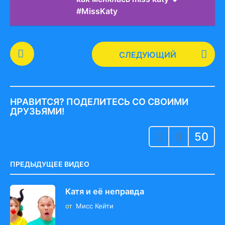
#MissKaty
P
СЛЕДУЮЩИЙ
o
s
t
P
НРАВИТСЯ? ПОДЕЛИТЕСЬ СО СВОИМИ
a
ДРУЗЬЯМИ!
g
50
i
n
a
ПРЕДЫДУЩЕЕ ВИДЕО
t
i
Катя и её неправда
o
от
Мисс Кейти
n