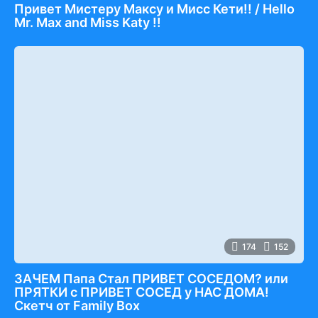
Привет Мистеру Максу и Мисс Кети!! / Hello
Mr. Max and Miss Katy !!
174
152
ЗАЧЕМ Папа Стал ПРИВЕТ СОСЕДОМ? или
ПРЯТКИ с ПРИВЕТ СОСЕД у НАС ДОМА!
Скетч от Family Box