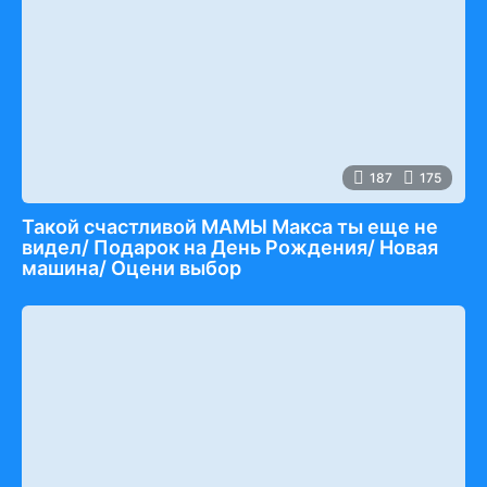
187
175
Такой счастливой МАМЫ Макса ты еще не
видел/ Подарок на День Рождения/ Новая
машина/ Оцени выбор