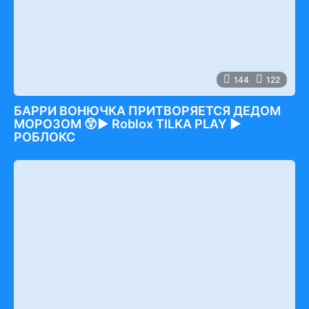
144
122
БАРРИ ВОНЮЧКА ПРИТВОРЯЕТСЯ ДЕДОМ
МОРОЗОМ 😲► Roblox TILKA PLAY ►
РОБЛОКС