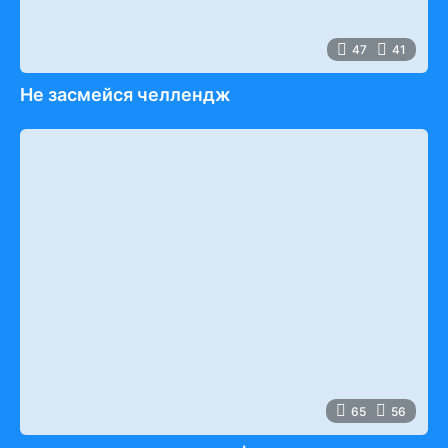
47
41
Не засмейся челлендж
65
56