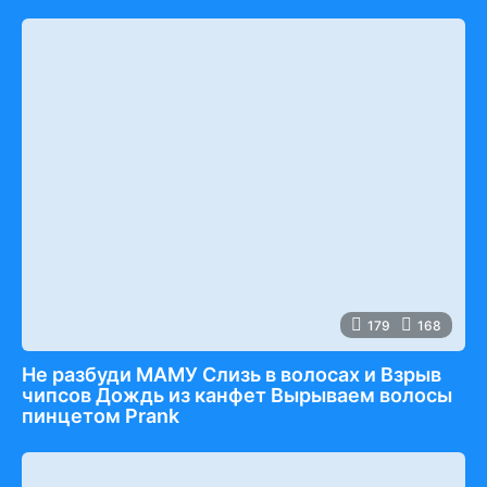
179
168
Не разбуди МАМУ Слизь в волосах и Взрыв
чипсов Дождь из канфет Вырываем волосы
пинцетом Prank