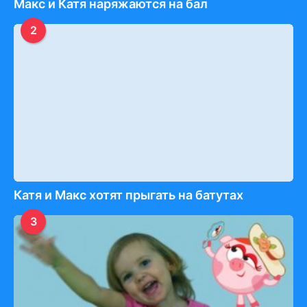
Макс и Катя наряжаются на бал
2
Катя и Макс хотят прыгать на батутах
3