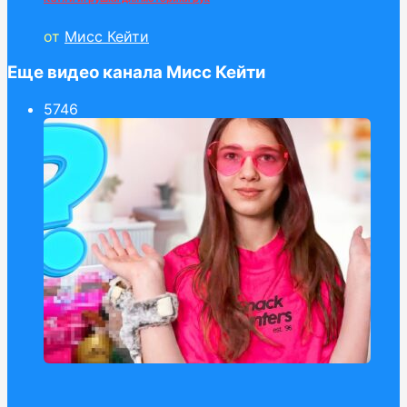
от
Мисс Кейти
Еще видео канала Мисс Кейти
57
46