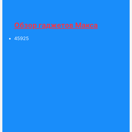
Обзор гаджетов Макса
459
25