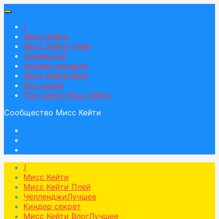
/
Мисс Кейти
Мисс Кейти Плей
Челленджи
Киндер сюрприз
Мисс Кейти Влог
Все серий
Про канал Мисс Кейти
Сообщество Мисс Кейти
/
Мисс Кейти
Мисс Кейти Плей
Челленджи
Лучшее
Киндер секрет
Мисс Кейти Влог
Лучшее