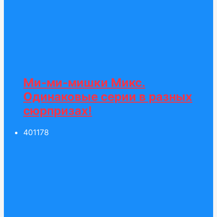
Ми-ми-мишки Микс.
Одинаковые серии в разных
сюрпризах!
401
178