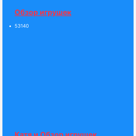
Обзор игрушек
531
40
Катя и Обзор игрушек