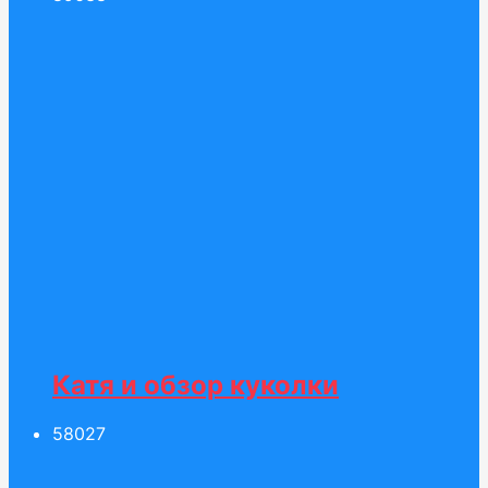
Катя и обзор куколки
580
27