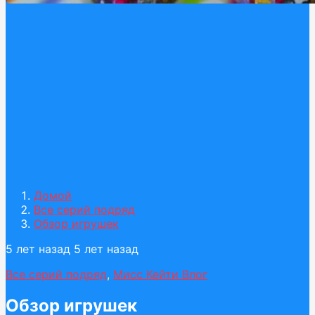
Домой
Все серий подряд
Обзор игрушек
5 лет назад
5 лет назад
Все серий подряд
,
Мисс Кейти Влог
Обзор игрушек