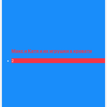
Макс и Катя и их игрушки в кровати
2