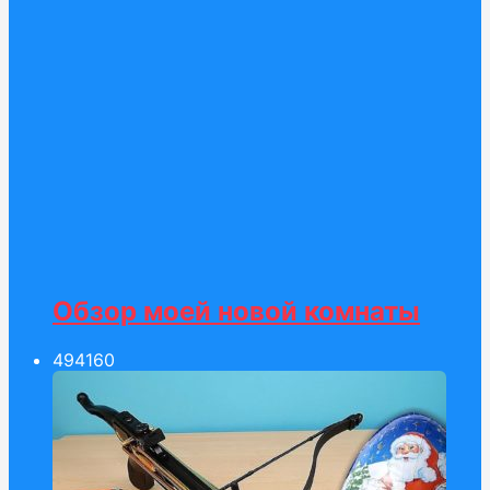
Обзор моей новой комнаты
494
160