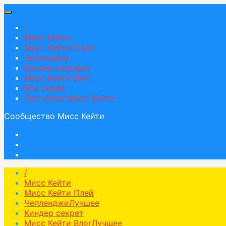
/
Мисс Кейти
Мисс Кейти Плей
Челленджи
Киндер сюрприз
Мисс Кейти Влог
Все серий
Про канал Мисс Кейти
Сообщество Мисс Кейти
/
Мисс Кейти
Мисс Кейти Плей
Челленджи
Лучшее
Киндер секрет
Мисс Кейти Влог
Лучшее