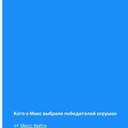
Катя и Макс выбрали победителей игрушек
от
Мисс Кейти