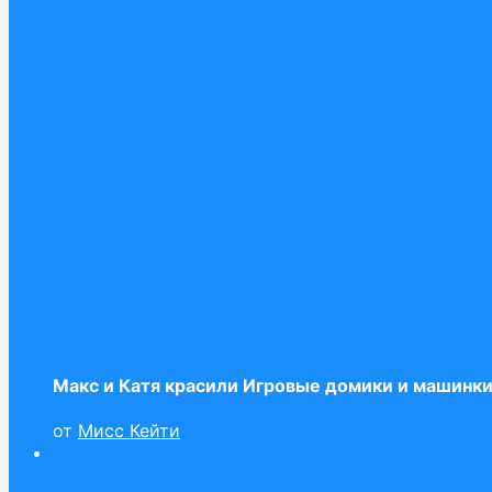
Макс и Катя красили Игровые домики и машинк
от
Мисс Кейти