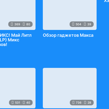
Х
369
80
504
39
ИКС! Май Литл
Обзор гаджетов Макса
LP) Микс
ов!
531
40
736
28