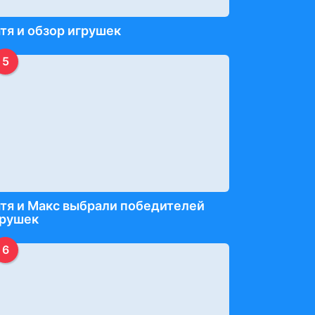
тя и обзор игрушек
5
тя и Макс выбрали победителей
грушек
6