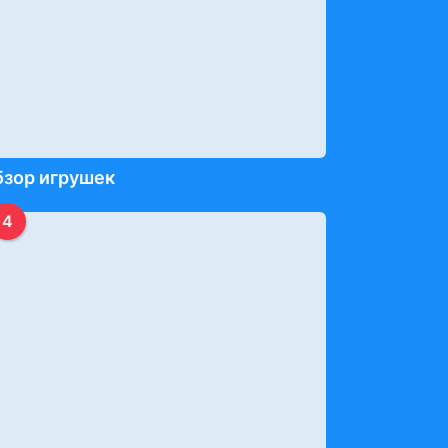
бзор игрушек
4