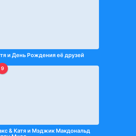
тя и День Рождения её друзей
9
кс & Катя и Мэджик Макдональд