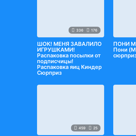
336
176
ШОК! МЕНЯ ЗАВАЛИЛО
ПОНИ М
ИГРУШКАМИ!
Пони (M
Распаковка посылки от
сюрприз
подписчицы!
Распаковка яиц Киндер
Сюрприз
459
25