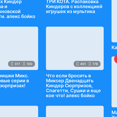
х Киндер
ТРИ КОТА. Распаковка
а и
Киндеров с коллекцией
оновской
игрушек из мультика
и. алекс бойко
Ка
317
100
401
178
мишки Микс.
Что если бросить в
вые серии в
Миксер Двенадцать
сюрпризах!
Киндер Сюрпризов,
Спагетти, Сушки и еще
кое что! алекс бойко
Ма