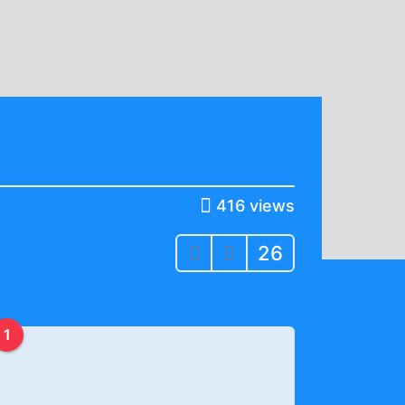
416
views
26
1