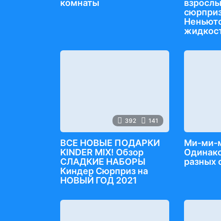
комнаты
взрослы
сюрприз
Неньют
жидкост
392
141
ВСЕ НОВЫЕ ПОДАРКИ
Ми-ми-
KINDER MIX! Обзор
Одинако
СЛАДКИЕ НАБОРЫ
разных 
Киндер Сюрприз на
НОВЫЙ ГОД 2021