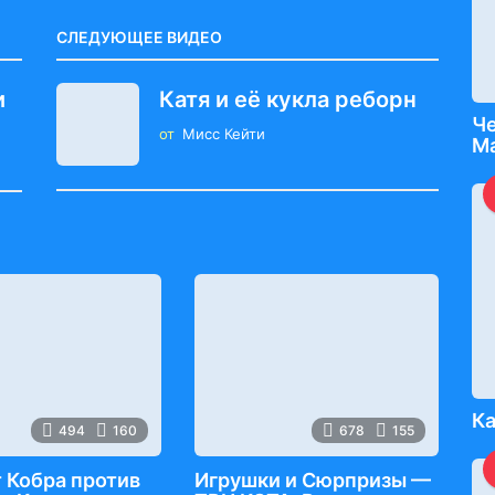
СЛЕДУЮЩЕЕ ВИДЕО
и
Катя и её кукла реборн
Ч
от
Мисс Кейти
Ма
Ка
494
160
678
155
 Кобра против
Игрушки и Сюрпризы —