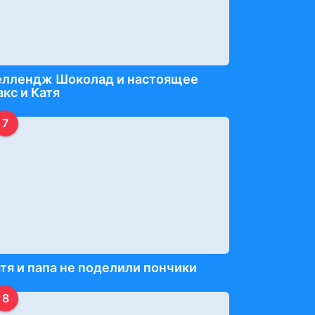
еллендж Шоколад и настоящее
кс и Катя
7
тя и папа не поделили пончики
8