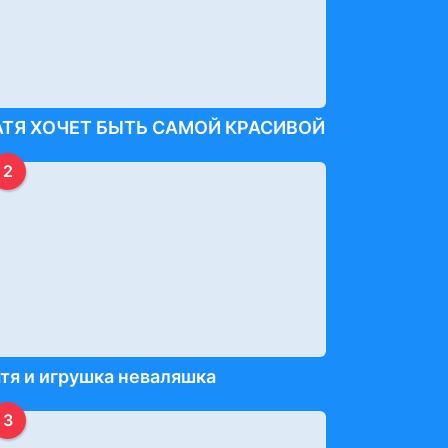
АТЯ ХОЧЕТ БЫТЬ САМОЙ КРАСИВОЙ
2
тя и игрушка неваляшка
3