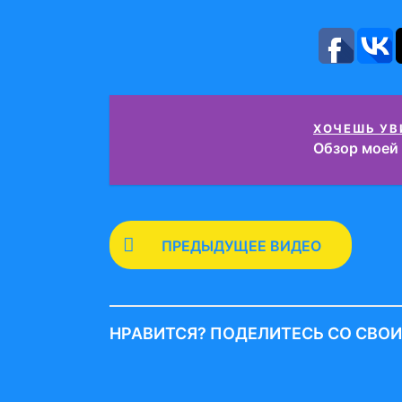
ХОЧЕШЬ УВ
Обзор моей
P
ПРЕДЫДУЩЕЕ ВИДЕО
o
s
t
НРАВИТСЯ? ПОДЕЛИТЕСЬ СО СВО
P
a