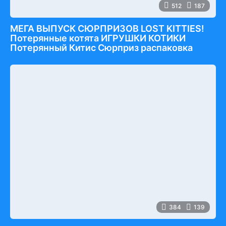
512
187
МЕГА ВЫПУСК СЮРПРИЗОВ LOST KITTIES!
Потерянные котята ИГРУШКИ КОТИКИ
Потерянный Китис Сюрприз распаковка
384
139