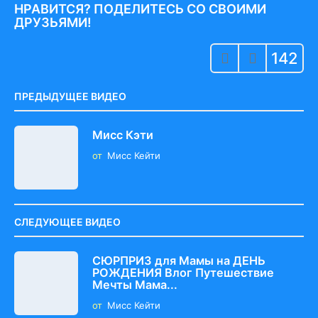
P
НРАВИТСЯ? ПОДЕЛИТЕСЬ СО СВОИМИ
a
ДРУЗЬЯМИ!
g
142
i
n
a
ПРЕДЫДУЩЕЕ ВИДЕО
t
i
Мисс Кэти
o
от
Мисс Кейти
n
СЛЕДУЮЩЕЕ ВИДЕО
СЮРПРИЗ для Мамы на ДЕНЬ
РОЖДЕНИЯ Влог Путешествие
Мечты Мама...
от
Мисс Кейти