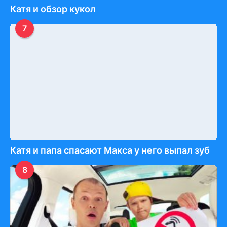
Катя и обзор кукол
7
Катя и папа спасают Макса у него выпал зуб
8