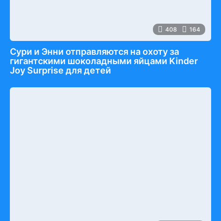
408
164
Сури и Энни отправляются на охоту за
гигантскими шоколадными яйцами Kinder
Joy Surprise для детей