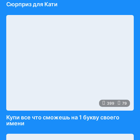
Сюрприз для Кати
399
79
Купи все что сможешь на 1 букву своего
имени