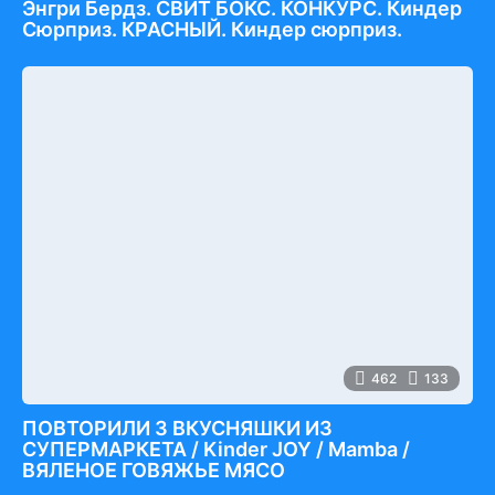
Энгри Бердз. СВИТ БОКС. КОНКУРС. Киндер
Сюрприз. КРАСНЫЙ. Киндер сюрприз.
462
133
ПОВТОРИЛИ 3 ВКУСНЯШКИ ИЗ
СУПЕРМАРКЕТА / Kinder JOY / Mamba /
ВЯЛЕНОЕ ГОВЯЖЬЕ МЯСО