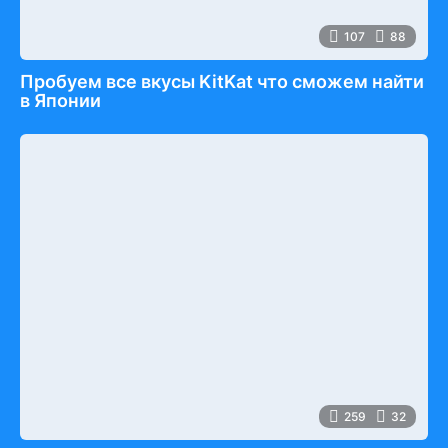
107
88
Пробуем все вкусы KitKat что сможем найти
в Японии
259
32