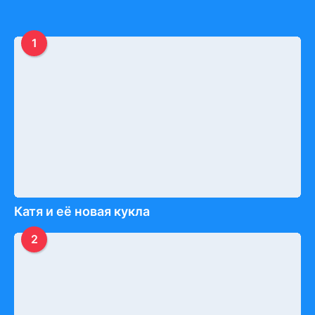
1
Катя и её новая кукла
2