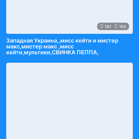
167
163
Западная Украина,,мисс кейти и мистер
макс,мистер макс ,мисс
кейти,мультики,СВИНКА ПЕППА,