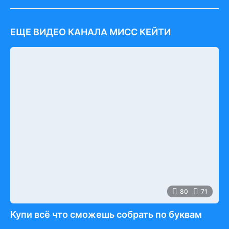
ЕЩЕ ВИДЕО КАНАЛА МИСС КЕЙТИ
80
71
Купи всё что сможешь собрать по буквам