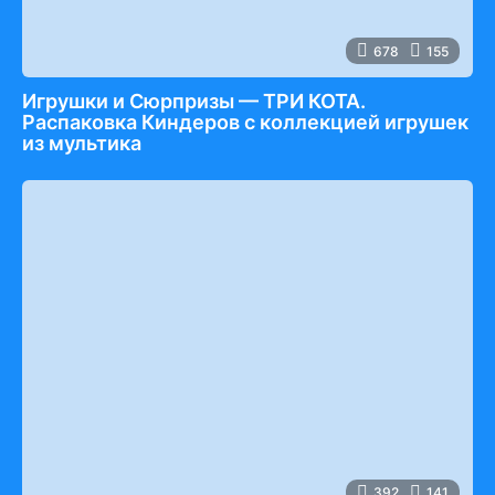
678
155
Игрушки и Сюрпризы — ТРИ КОТА.
Распаковка Киндеров с коллекцией игрушек
из мультика
392
141