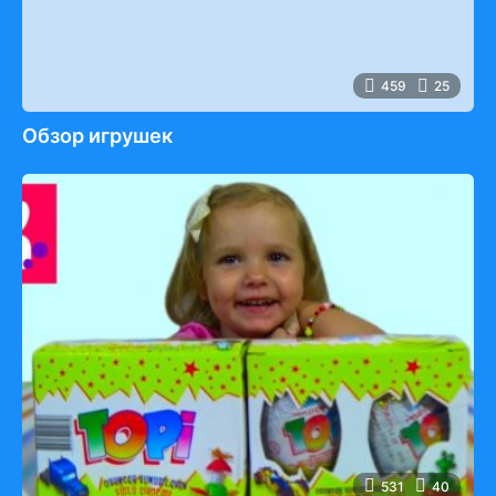
459
25
Обзор игрушек
531
40