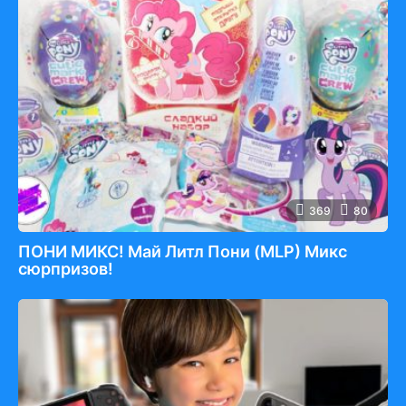
369
80
ПОНИ МИКС! Май Литл Пони (MLP) Микс
сюрпризов!