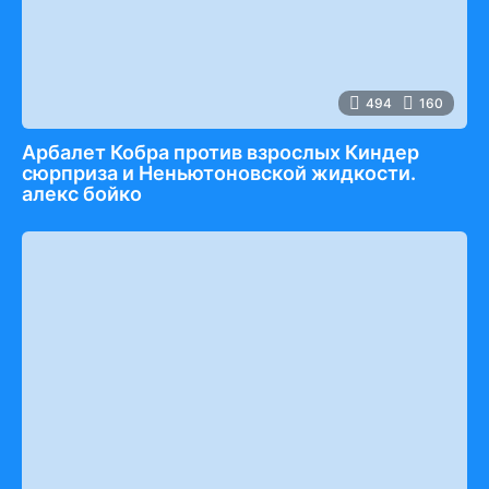
494
160
Арбалет Кобра против взрослых Киндер
сюрприза и Неньютоновской жидкости.
алекс бойко