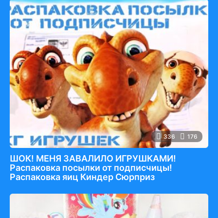
336
176
ШОК! МЕНЯ ЗАВАЛИЛО ИГРУШКАМИ!
Распаковка посылки от подписчицы!
Распаковка яиц Киндер Сюрприз