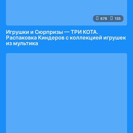
678
155
Игрушки и Сюрпризы — ТРИ КОТА.
Распаковка Киндеров с коллекцией игрушек
из мультика