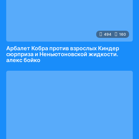
494
160
Арбалет Кобра против взрослых Киндер
сюрприза и Неньютоновской жидкости.
алекс бойко