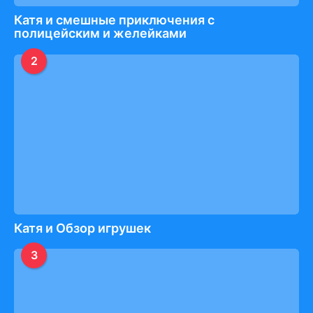
Катя и смешные приключения с
полицейским и желейками
2
Катя и Обзор игрушек
3