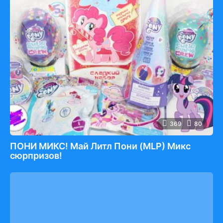
369
80
ПОНИ МИКС! Май Литл Пони (MLP) Микс
сюрпризов!