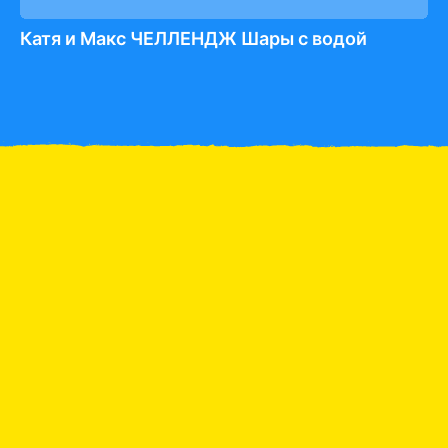
Катя и Макс ЧЕЛЛЕНДЖ Шары с водой
Катя и Макс Челлендж
Катя и Люда сделали
Кат
Пикник на машинах
фруктовый коктейль