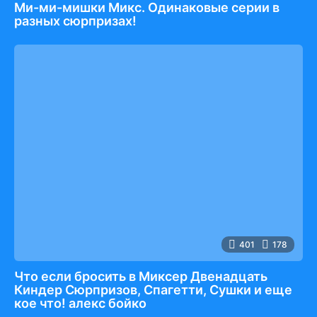
Ми-ми-мишки Микс. Одинаковые серии в
разных сюрпризах!
401
178
Что если бросить в Миксер Двенадцать
Киндер Сюрпризов, Спагетти, Сушки и еще
кое что! алекс бойко