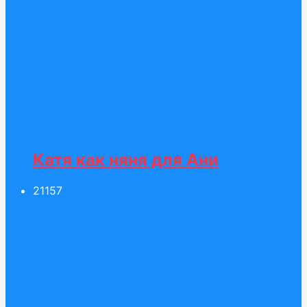
Катя как няня для Ани
211
57