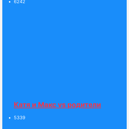
62
42
Катя и Макс vs родители
53
39