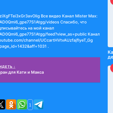
iXgFTei3xGr3avOIig Все видео Канал Mister Max:
PAD0Qmi6_gpe77S1Atgg/videos Спасибо, что
дписывайтесь на мой канал
AD0Qmi6_gpe77S1Atgg/feed?view_as=public Канал
outube.com/channel/UCcartHVtvAUzfajflyeT_Gg
?page_id=1432&aff=1031 .
Ка
де
ИДЕТЬ :
ран для Кати и Макса
1