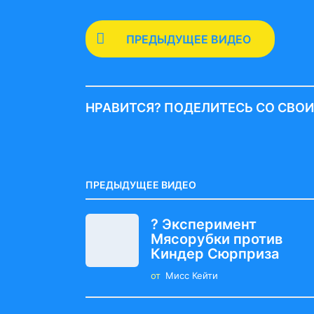
P
ПРЕДЫДУЩЕЕ ВИДЕО
o
s
t
НРАВИТСЯ? ПОДЕЛИТЕСЬ СО СВО
P
a
g
i
ПРЕДЫДУЩЕЕ ВИДЕО
n
? Эксперимент
a
Мясорубки против
t
Киндер Сюрприза
i
от
Мисс Кейти
o