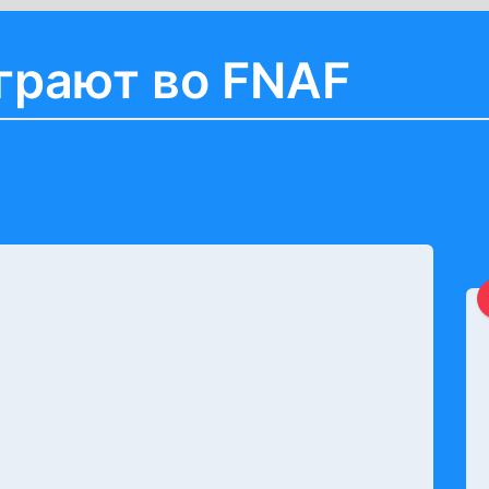
грают во FNAF