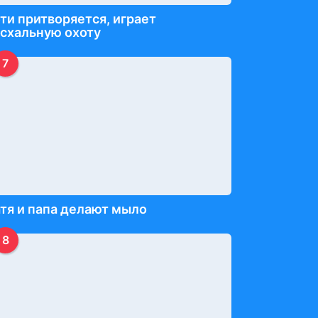
ти притворяется, играет
схальную охоту
7
тя и папа делают мыло
8