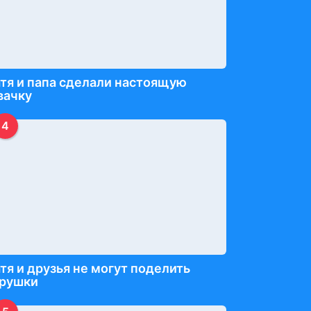
тя и папа сделали настоящую
вачку
4
тя и друзья не могут поделить
грушки