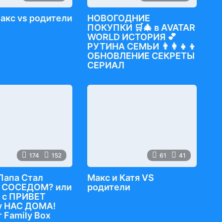
Макс vs родители
НОВОГОДНИЕ
ПОКУПКИ 🛒🎄 в AVATAR
WORLD ИСТОРИЯ 💕
РУТИНА СЕМЬИ 👨‍👩‍👧‍👦
ОБНОВЛЕНИЕ СЕКРЕТЫ
СЕРИАЛ
174
152
61
41
Папа Стал
Макс и Катя VS
 СОСЕДОМ? или
родители
 с ПРИВЕТ
у НАС ДОМА!
 Family Box