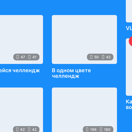
VL
47
41
50
42
ейся челлендж
В одном цвете
челлендж
К
в
62
42
196
180