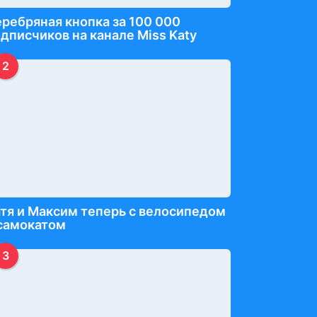
ребряная кнопка за 100 000
дписчиков на канале Miss Katy
2
тя и Максим теперь с велосипедом
 самокатом
3