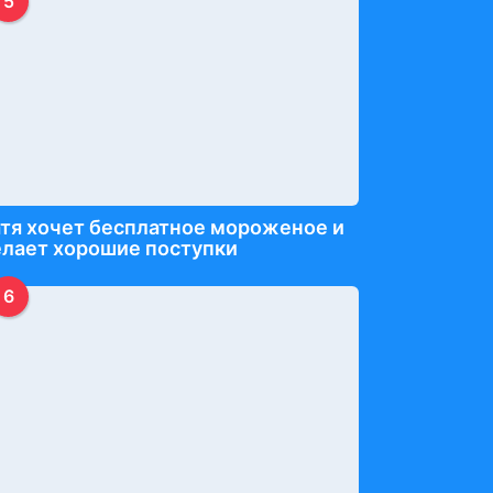
5
тя хочет бесплатное мороженое и
лает хорошие поступки
6