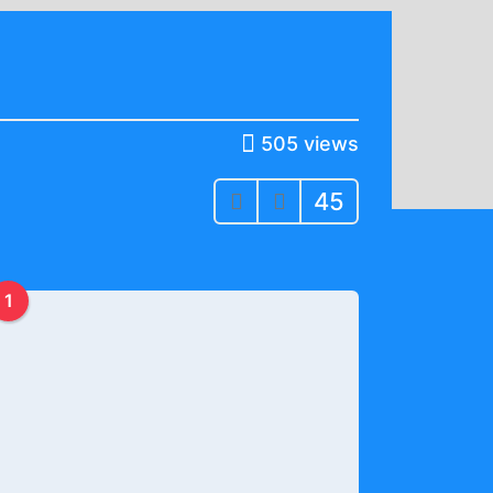
505
views
45
1