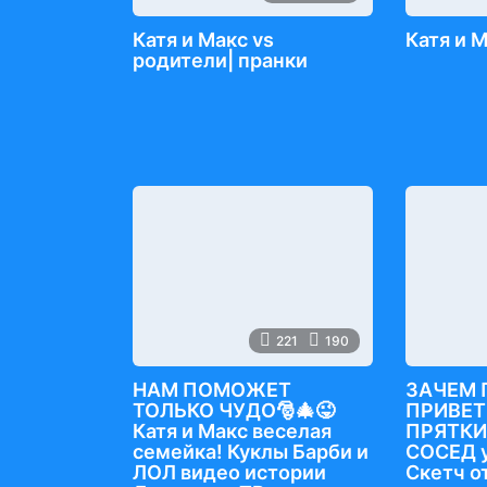
Катя и Макс vs
Катя и 
родители| пранки
221
190
НАМ ПОМОЖЕТ
ЗАЧЕМ 
ТОЛЬКО ЧУДО🎅🎄😜
ПРИВЕТ
Катя и Макс веселая
ПРЯТКИ
семейка! Куклы Барби и
СОСЕД 
ЛОЛ видео истории
Скетч от