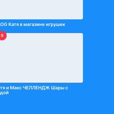
OG Катя в магазине игрушек
9
атя и Макс ЧЕЛЛЕНДЖ Шары с
одой