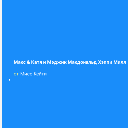
Макс & Катя и Мэджик Макдональд Хэппи Милл
от
Мисс Кейти