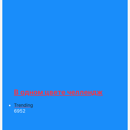
В одном цвете челлендж
Trending
69
52