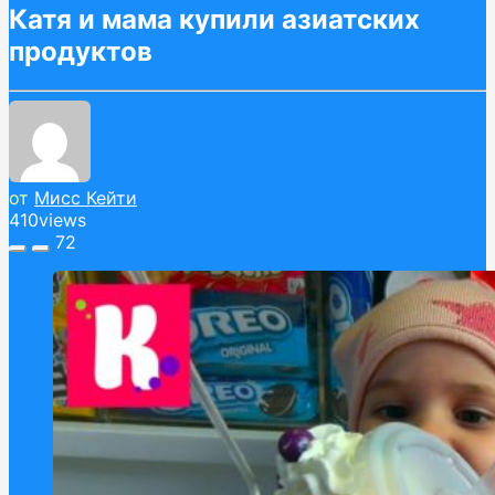
Катя и мама купили азиатских
продуктов
от
Мисс Кейти
410
views
72