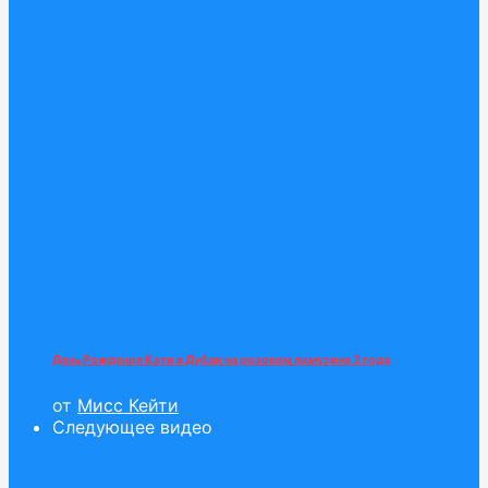
День Рождения Кати в Дубаи на розовом лимузине 3 года
от
Мисс Кейти
Следующее видео