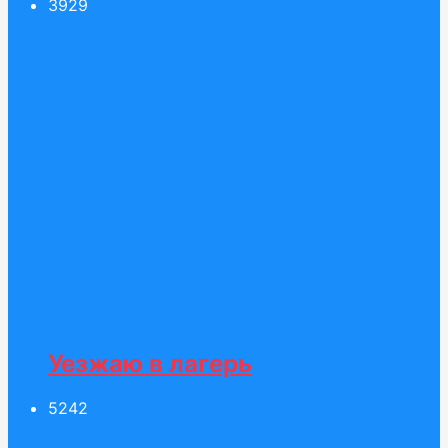
39
29
Уезжаю в лагерь
52
42