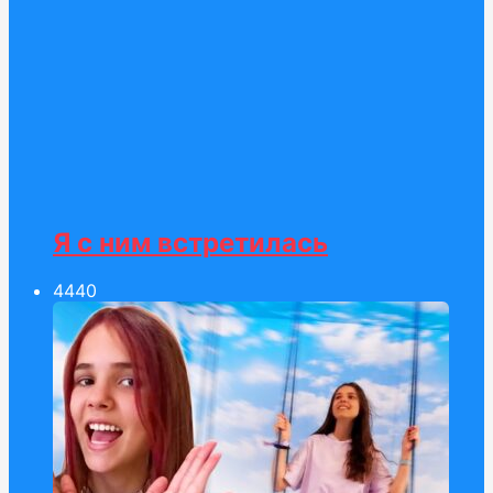
Я с ним встретилась
44
40