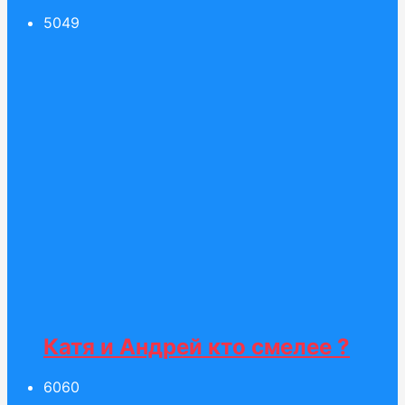
50
49
Катя и Андрей кто смелее ?
60
60