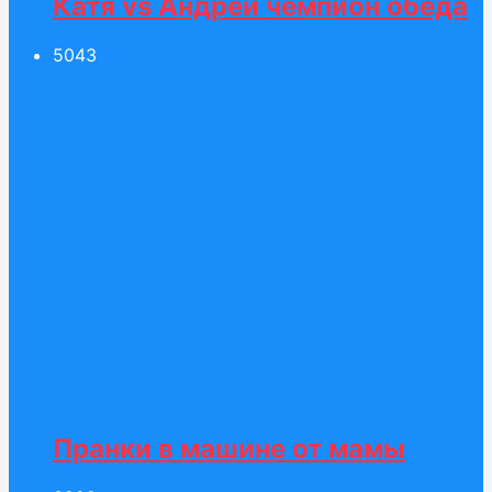
Катя vs Андрей чемпион обеда
50
43
Пранки в машине от мамы