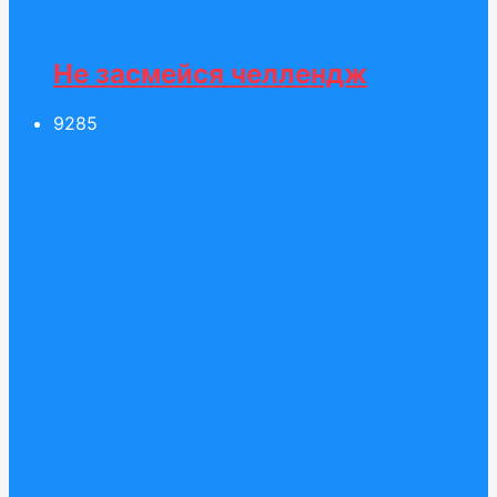
Не засмейся челлендж
92
85