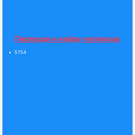
Переведи и найди челлендж
57
54