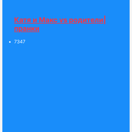
Катя и Макс vs родители|
пранки
73
47