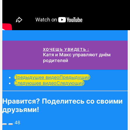
ХОЧЕШЬ УВИДЕТЬ :
Катя и Макс управляют днём
родителей
Post
Предыдущее видео
Предыдущий
Следующее видео
Следующий
Pagination
Нравится? Поделитесь со своими
друзьями!
48