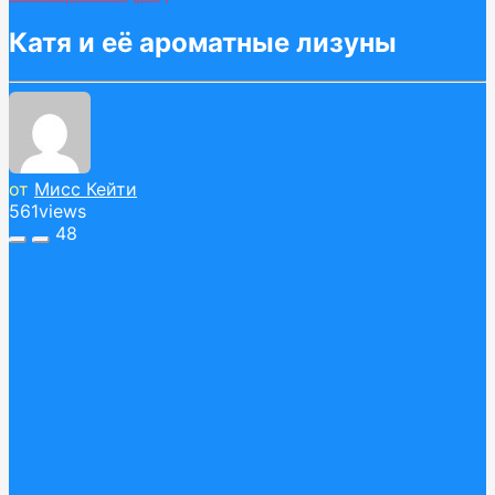
Катя и её ароматные лизуны
от
Мисс Кейти
561
views
48