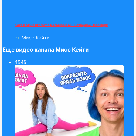
Катя и Макс играют в большое и миниатюрное Челлендж
от
Мисс Кейти
Еще видео канала Мисс Кейти
49
49