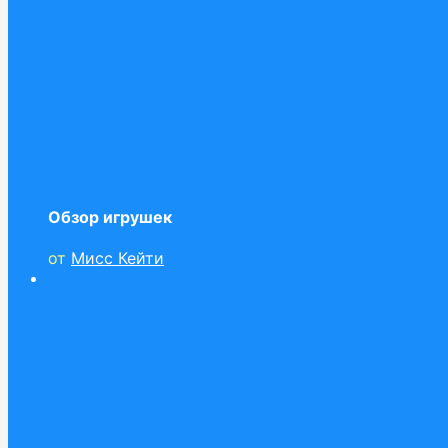
Обзор игрушек
от
Мисс Кейти