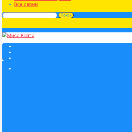
Все серий
Поиск