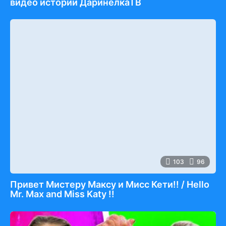
видео истории ДаринелкаТВ
103
96
Привет Мистеру Максу и Мисс Кети!! / Hello
Mr. Max and Miss Katy !!