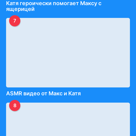
Катя героически помогает Максу с
ящерицей
7
ASMR видео от Макс и Катя
8