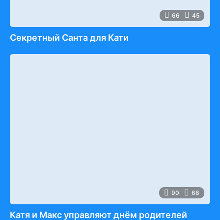
66
45
Секретный Санта для Кати
90
68
Катя и Макс управляют днём родителей