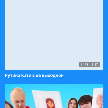
73
47
Рутина Кати в её выходной