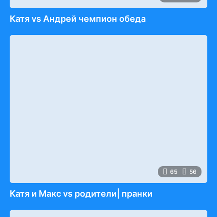
Катя vs Андрей чемпион обеда
65
56
Катя и Макс vs родители| пранки