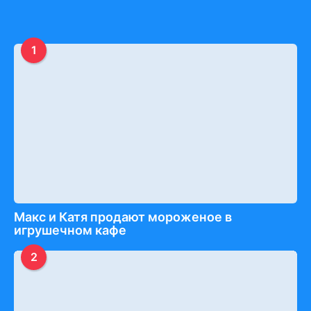
1
Макс и Катя продают мороженое в
игрушечном кафе
2