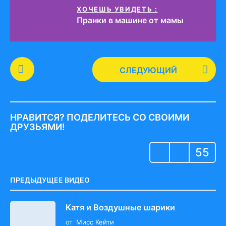
ХОЧЕШЬ УВИДЕТЬ :
Пранки в машине от мамы
P
СЛЕДУЮЩИЙ
o
s
t
P
НРАВИТСЯ? ПОДЕЛИТЕСЬ СО СВОИМИ
a
ДРУЗЬЯМИ!
g
55
i
n
a
ПРЕДЫДУЩЕЕ ВИДЕО
t
i
Катя и Воздушные шарики
o
от
Мисс Кейти