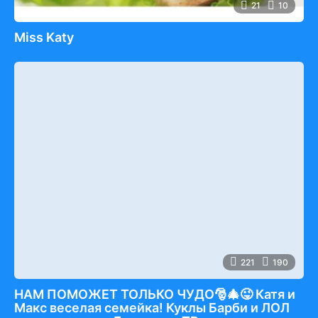
21
10
Miss Katy
221
190
НАМ ПОМОЖЕТ ТОЛЬКО ЧУДО🎅🎄😜 Катя и
Макс веселая семейка! Куклы Барби и ЛОЛ