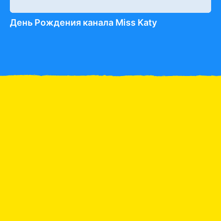
День Рождения канала Miss Katy
Катя как мама для кукол
Катя воспитывает
поведение папы
Р