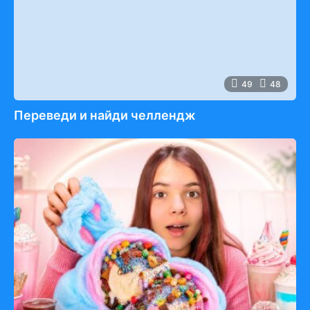
49
48
Переведи и найди челлендж