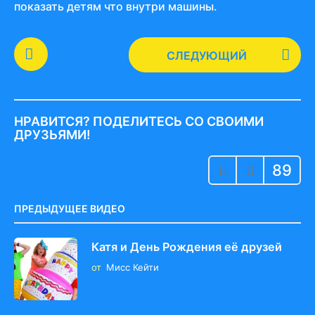
показать детям что внутри машины.
P
СЛЕДУЮЩИЙ
o
s
t
P
НРАВИТСЯ? ПОДЕЛИТЕСЬ СО СВОИМИ
a
ДРУЗЬЯМИ!
g
89
i
n
a
ПРЕДЫДУЩЕЕ ВИДЕО
t
i
Катя и День Рождения её друзей
o
от
Мисс Кейти
n