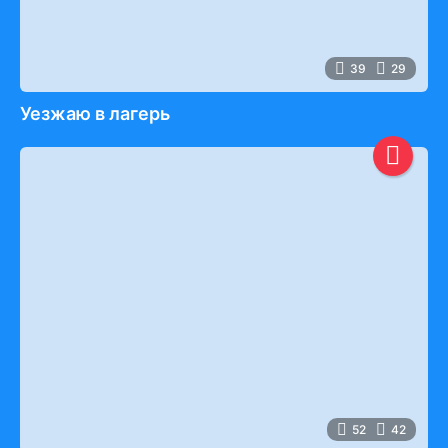
39
29
Уезжаю в лагерь
52
42