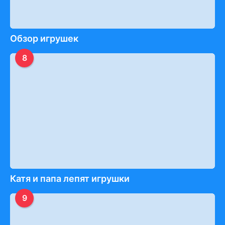
Обзор игрушек
8
Катя и папа лепят игрушки
9