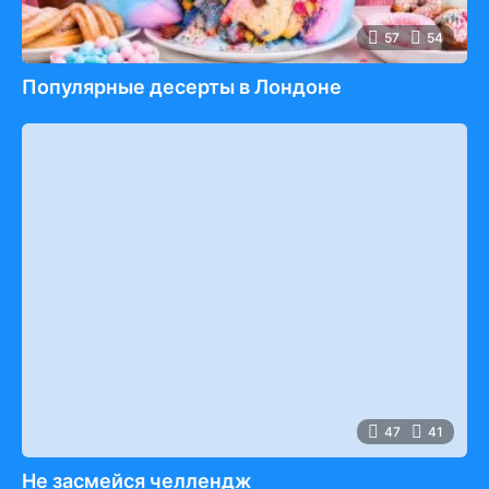
57
54
Популярные десерты в Лондоне
47
41
Не засмейся челлендж