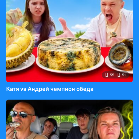
55
51
Катя vs Андрей чемпион обеда