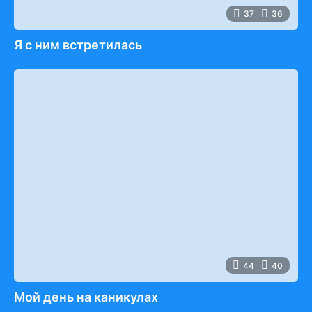
37
36
Я с ним встретилась
44
40
Мой день на каникулах