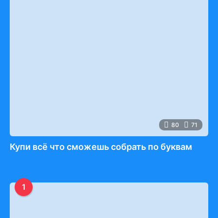
80
71
Купи всё что сможешь собрать по буквам
1