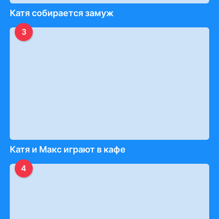
Катя собирается замуж
3
Катя и Макс играют в кафе
4