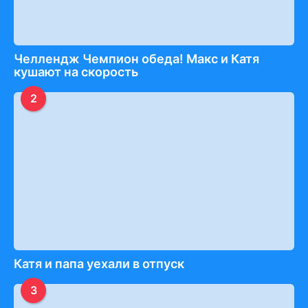
Челлендж Чемпион обеда! Макс и Катя
кушают на скорость
2
Катя и папа уехали в отпуск
3