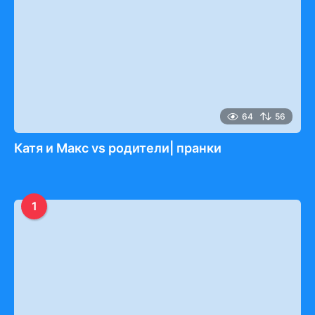
64
56
Катя и Макс vs родители| пранки
1