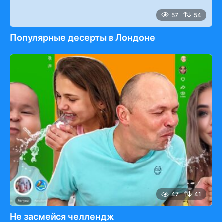
57
54
Популярные десерты в Лондоне
47
41
Не засмейся челлендж