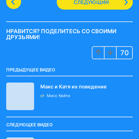
СЛЕДУЮЩИЙ
o
s
t
P
НРАВИТСЯ? ПОДЕЛИТЕСЬ СО СВОИМИ
a
ДРУЗЬЯМИ!
g
70
i
n
a
ПРЕДЫДУЩЕЕ ВИДЕО
t
i
Макс и Катя их поведение
o
от
Мисс Кейти
n
СЛЕДУЮЩЕЕ ВИДЕО