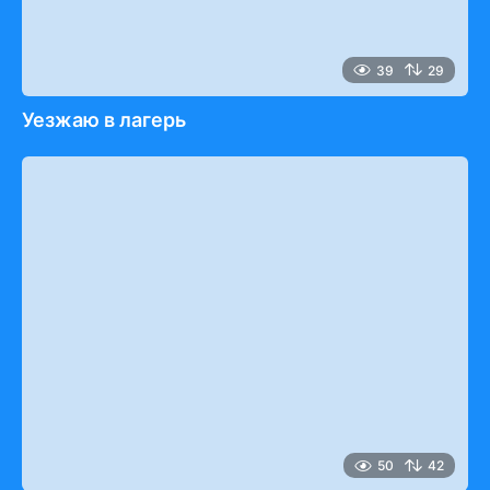
39
29
Уезжаю в лагерь
50
42