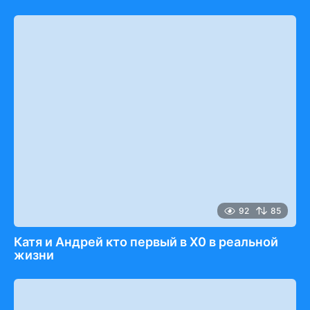
92
85
Катя и Андрей кто первый в Х0 в реальной
жизни