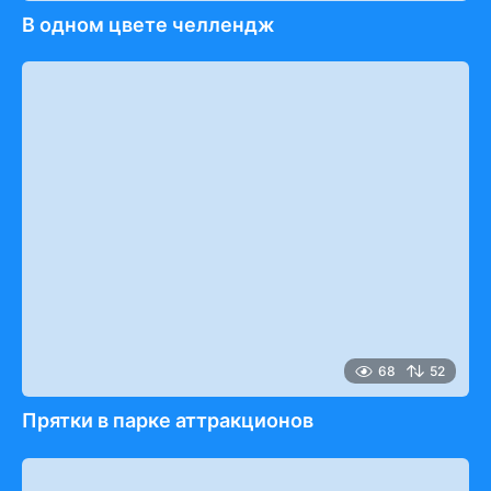
В одном цвете челлендж
68
52
Прятки в парке аттракционов