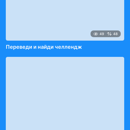
49
48
Переведи и найди челлендж