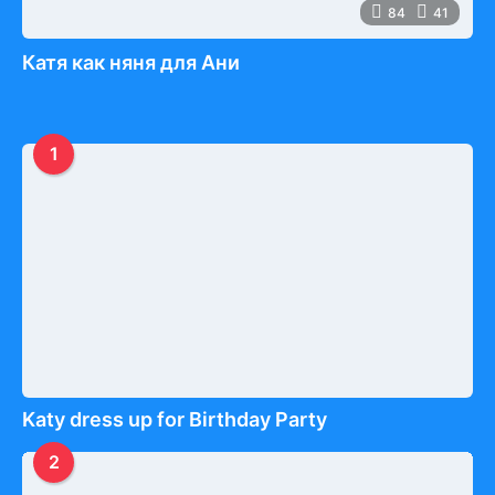
84
41
Катя как няня для Ани
1
Katy dress up for Birthday Party
2