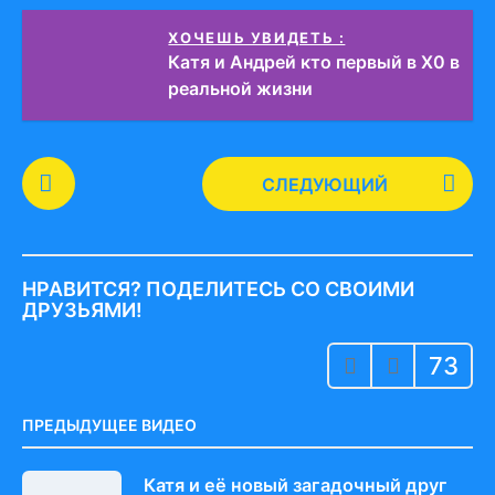
ХОЧЕШЬ УВИДЕТЬ :
Катя и Андрей кто первый в Х0 в
реальной жизни
P
СЛЕДУЮЩИЙ
o
s
t
P
НРАВИТСЯ? ПОДЕЛИТЕСЬ СО СВОИМИ
a
ДРУЗЬЯМИ!
g
73
i
n
a
ПРЕДЫДУЩЕЕ ВИДЕО
t
i
Катя и её новый загадочный друг