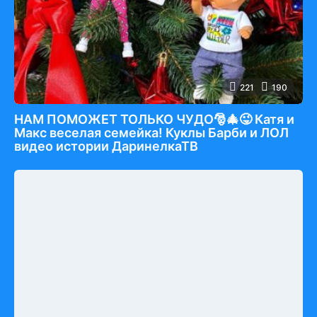
221
190
НАМ ПОМОЖЕТ ТОЛЬКО ЧУДО🎅🎄😜 Катя и
Макс веселая семейка! Куклы Барби и ЛОЛ
видео истории ДаринелкаТВ