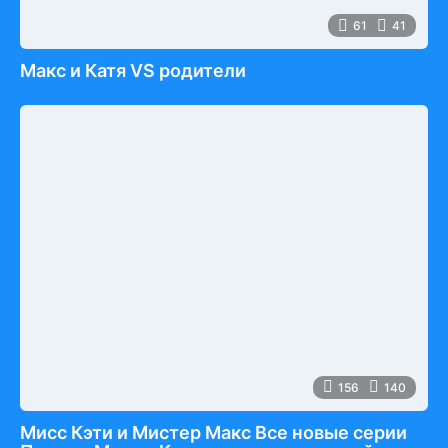
61
41
Макс и Катя VS родители
156
140
Мисс Кэти и Мистер Макс Все новые серии