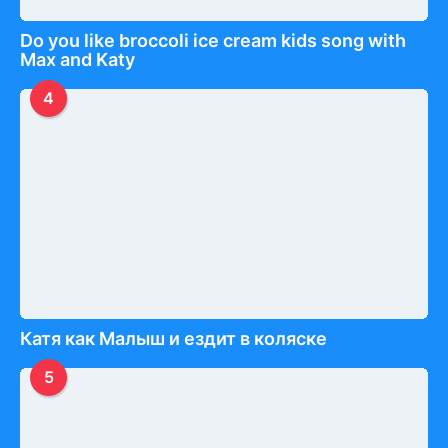
Do you like broccoli ice cream kids song with
Max and Katy
4
Катя как Малыш и ездит в коляске
5