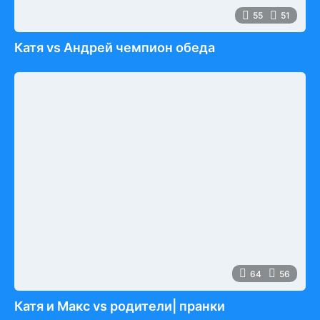
55
51
Катя vs Андрей чемпион обеда
64
56
Катя и Макс vs родители| пранки