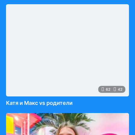
62
42
Катя и Макс vs родители