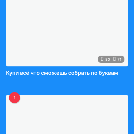
80
71
Купи всё что сможешь собрать по буквам
1