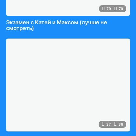
79
79
Экзамен c Катей и Максом (лучше не
смотреть)
37
36