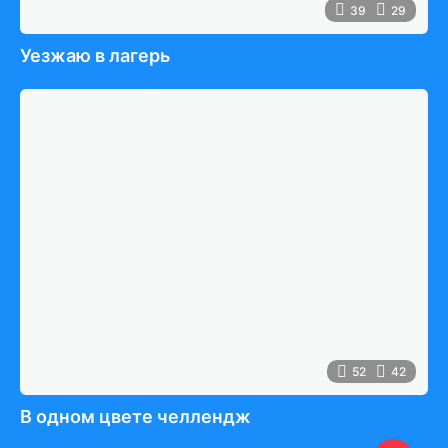
39
29
Уезжаю в лагерь
52
42
В одном цвете челлендж