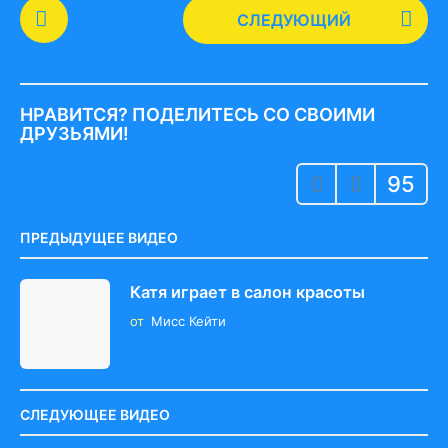
P
СЛЕДУЮЩИЙ
o
s
t
P
НРАВИТСЯ? ПОДЕЛИТЕСЬ СО СВОИМИ
a
ДРУЗЬЯМИ!
g
95
i
n
a
ПРЕДЫДУЩЕЕ ВИДЕО
t
i
Катя играет в салон красоты
o
от
Мисс Кейти
n
СЛЕДУЮЩЕЕ ВИДЕО