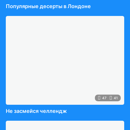
Популярные десерты в Лондоне
47
41
Не засмейся челлендж