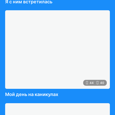
Я с ним встретилась
44
40
Мой день на каникулах