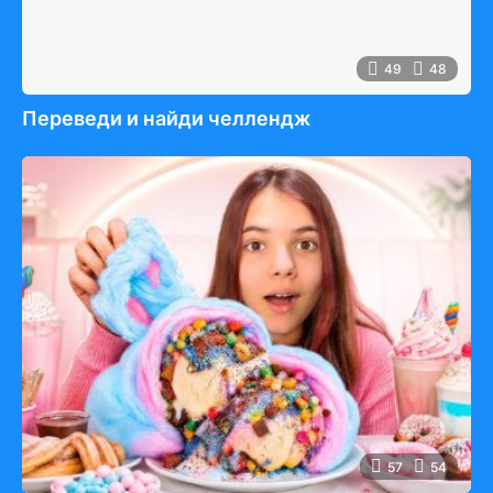
49
48
Переведи и найди челлендж
57
54