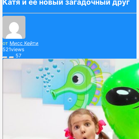
Катя и её новый загадочный друг
от
Мисс Кейти
521
views
57