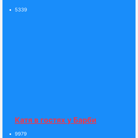
53
39
Катя в гостях у Барби
99
79