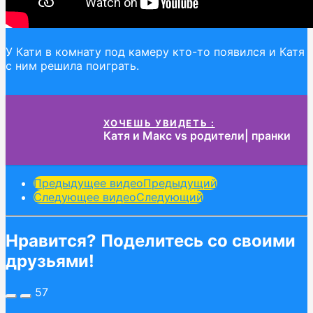
У Кати в комнату под камеру кто-то появился и Катя
с ним решила поиграть.
ХОЧЕШЬ УВИДЕТЬ :
Катя и Макс vs родители| пранки
Post
Предыдущее видео
Предыдущий
Следующее видео
Следующий
Pagination
Нравится? Поделитесь со своими
друзьями!
57