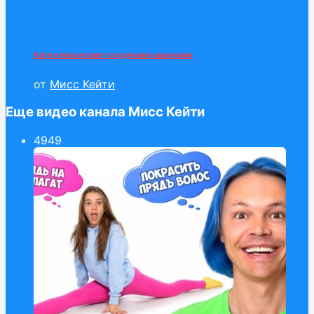
Катя и папа играют с водяными шариками
от
Мисс Кейти
Еще видео канала Мисс Кейти
49
49