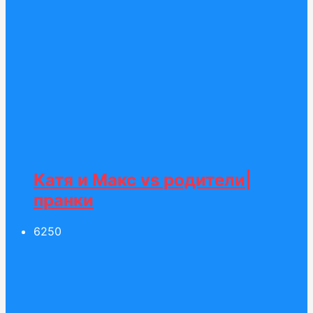
Катя и Макс vs родители|
пранки
62
50