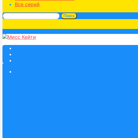
Все серий
Поиск