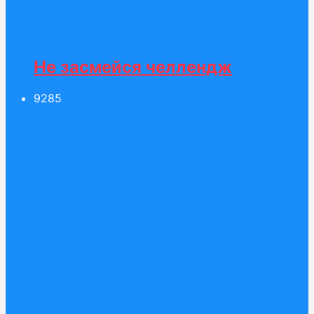
Не засмейся челлендж
92
85