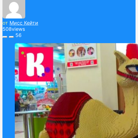
от
Мисс Кейти
508
views
56