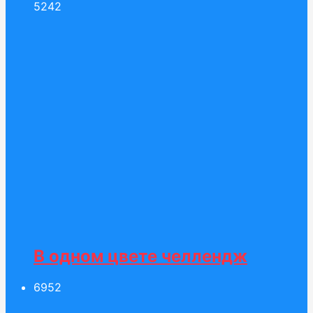
52
42
В одном цвете челлендж
69
52