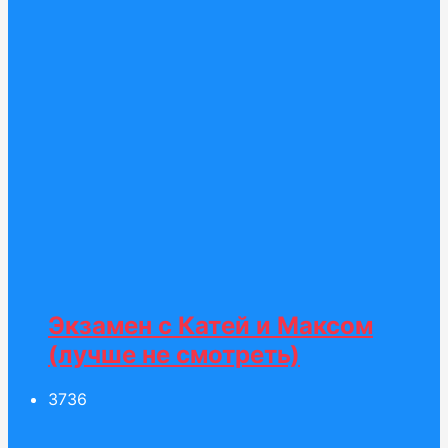
Экзамен c Катей и Максом
(лучше не смотреть)
37
36