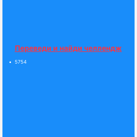
Переведи и найди челлендж
57
54