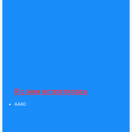
Я с ним встретилась
44
40