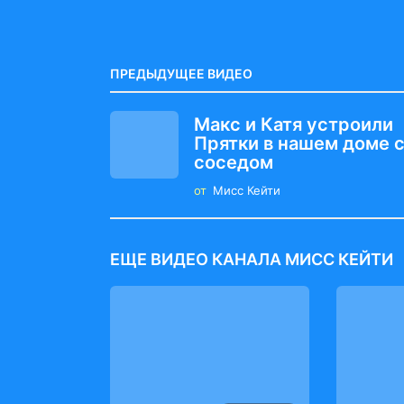
a
g
i
ПРЕДЫДУЩЕЕ ВИДЕО
n
Макс и Катя устроили
a
Прятки в нашем доме 
t
соседом
i
от
Мисс Кейти
o
n
ЕЩЕ ВИДЕО КАНАЛА МИСС КЕЙТИ