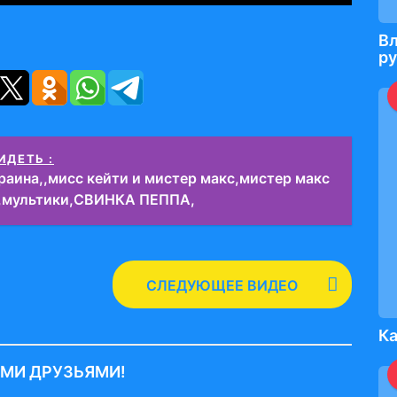
Вл
ру
ИДЕТЬ :
раина,,мисс кейти и мистер макс,мистер макс
и,мультики,СВИНКА ПЕППА,
СЛЕДУЮЩЕЕ ВИДЕО
Ка
ИМИ ДРУЗЬЯМИ!