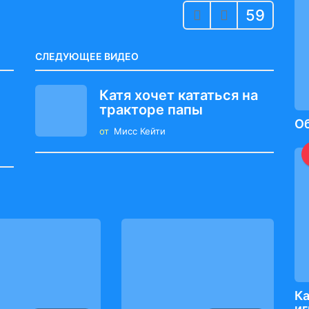
59
СЛЕДУЮЩЕЕ ВИДЕО
Катя хочет кататься на
с
тракторе папы
О
от
Мисс Кейти
Ка
и