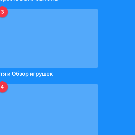
3
тя и Обзор игрушек
4