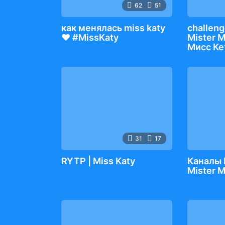
62
51
как менялась miss katy
challeng
❤️ #MissKaty
Mister 
Мисс Ке
31
17
RYTP | Miss Katy
Каналы 
Mister 