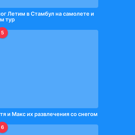
ог Летим в Стамбул на самолете и
м тур
5
тя и Макс их развлечения со снегом
6