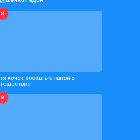
8
тя хочет поехать с папой в
утешествие
9