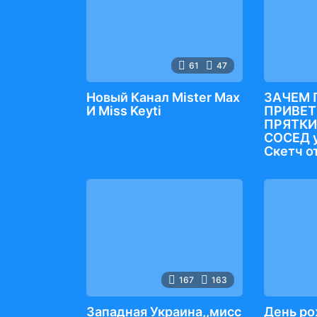
61
47
Новый Канал Mister Max
ЗАЧЕМ 
И Miss Keyti
ПРИВЕТ
ПРЯТКИ
СОСЕД 
Скетч от
167
163
Западная Украина,,мисс
День ро