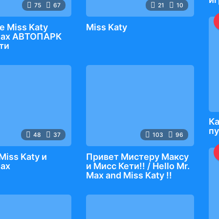
75
67
21
10
e Miss Katy
Miss Katy
Max АВТОПАРК
ти
Ка
п
48
37
103
96
Miss Katy и
Привет Мистеру Максу
Max
и Мисс Кети!! / Hello Mr.
Max and Miss Katy !!