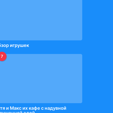
бзор игрушек
7
тя и Макс их кафе с надувной
грушечной едой