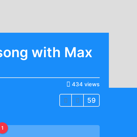
 song with Max
434
views
59
1