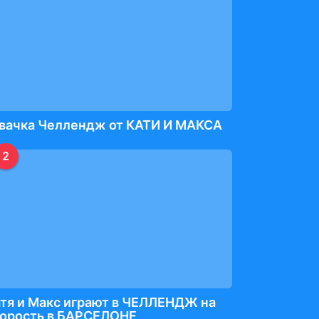
вачка Челлендж от КАТИ И МАКСА
2
тя и Макс играют в ЧЕЛЛЕНДЖ на
корость в БАРСЕЛОНЕ