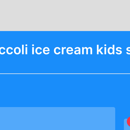
occoli ice cream kids