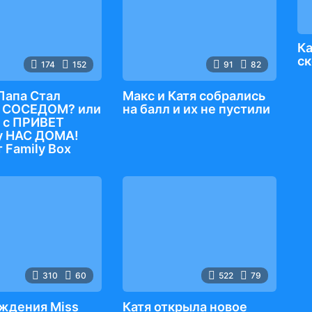
Ка
с
174
152
91
82
Папа Стал
Макс и Катя собрались
 СОСЕДОМ? или
на балл и их не пустили
 с ПРИВЕТ
у НАС ДОМА!
 Family Box
310
60
522
79
ждения Miss
Катя открыла новое