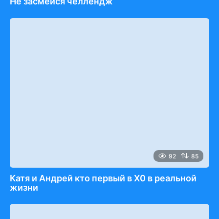
Не засмейся челлендж
92
85
Катя и Андрей кто первый в Х0 в реальной
жизни