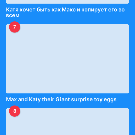
Катя хочет быть как Макс и копирует его во
всем
7
Max and Katy their Giant surprise toy eggs
8