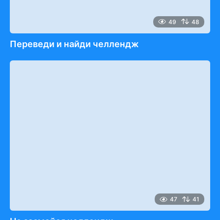
49
48
Переведи и найди челлендж
47
41