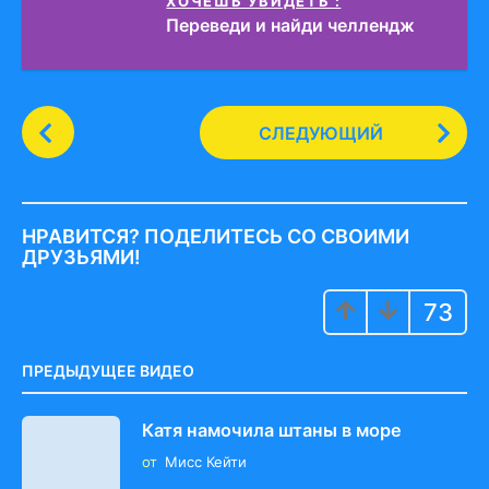
ХОЧЕШЬ УВИДЕТЬ :
Переведи и найди челлендж
P
СЛЕДУЮЩИЙ
o
s
t
P
НРАВИТСЯ? ПОДЕЛИТЕСЬ СО СВОИМИ
a
ДРУЗЬЯМИ!
g
73
i
n
a
ПРЕДЫДУЩЕЕ ВИДЕО
t
i
Катя намочила штаны в море
o
от
Мисс Кейти
n