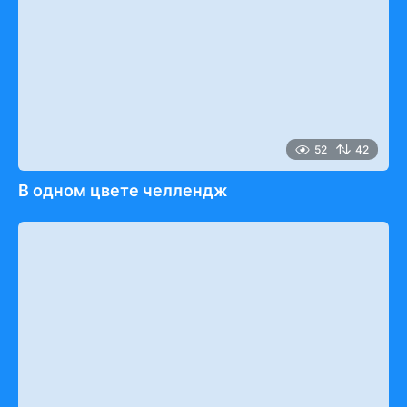
52
42
В одном цвете челлендж