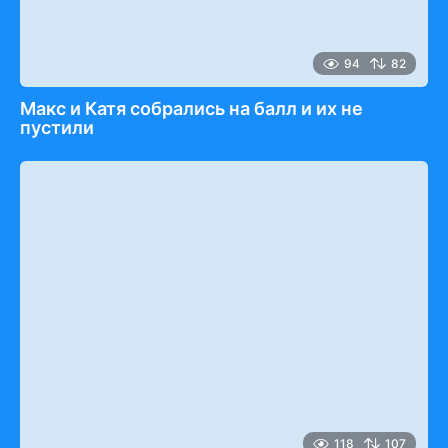
94
82
Макс и Катя собрались на балл и их не
пустили
118
107