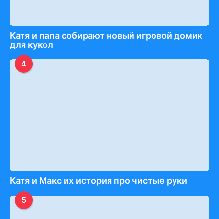
Катя и папа собирают новый игровой домик
для кукол
4
Катя и Макс их история про чистые руки
5