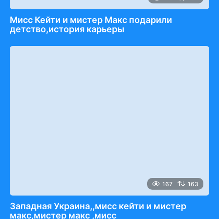
Мисс Кейти и мистер Макс подарили
детство,история карьеры
167
163
Западная Украина,,мисс кейти и мистер
макс,мистер макс ,мисс