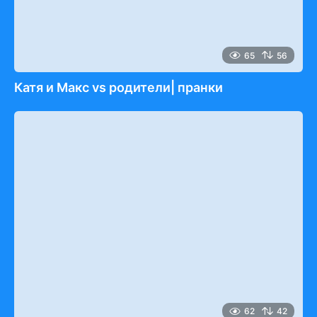
65
56
Катя и Макс vs родители| пранки
62
42