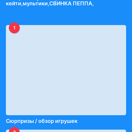
кейти,мультики,СВИНКА ПЕППА,
1
Сюрпризы / обзор игрушек