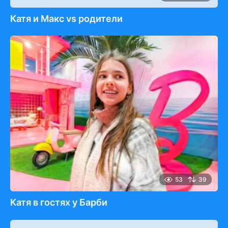
Катя и Макс vs родители
53
39
Катя в гостях у Барби