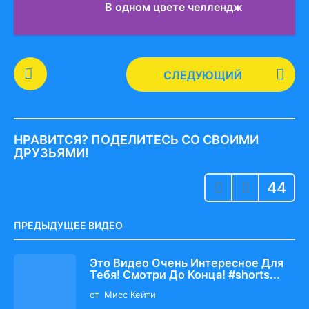
В одном цвете челлендж
P
СЛЕДУЮЩИЙ
o
s
t
P
НРАВИТСЯ? ПОДЕЛИТЕСЬ СО СВОИМИ
a
ДРУЗЬЯМИ!
g
44
i
n
a
ПРЕДЫДУЩЕЕ ВИДЕО
t
i
Это Видео Очень Интересное Для
Тебя! Смотри До Конца! #shorts...
o
от
Мисс Кейти
n