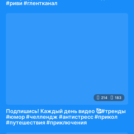
#риви #глентканал
214
183
Подпишись! Каждый день видео 🥰#тренды
#юмор #челлендж #антистресс #прикол
#путешествия #приключения