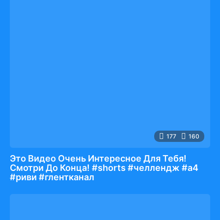
177
160
Это Видео Очень Интересное Для Тебя!
Смотри До Конца! #shorts #челлендж #а4
#риви #глентканал