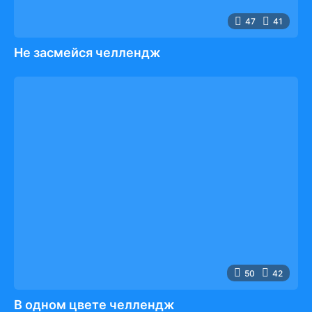
47
41
Не засмейся челлендж
50
42
В одном цвете челлендж