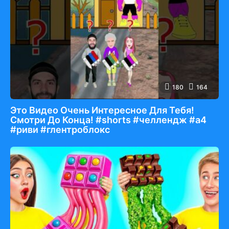
180
164
Это Видео Очень Интересное Для Тебя!
Смотри До Конца! #shorts #челлендж #а4
#риви #глентроблокс