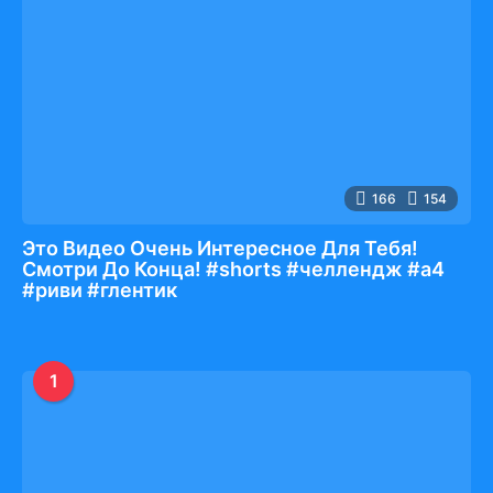
166
154
Это Видео Очень Интересное Для Тебя!
Смотри До Конца! #shorts #челлендж #а4
#риви #глентик
1