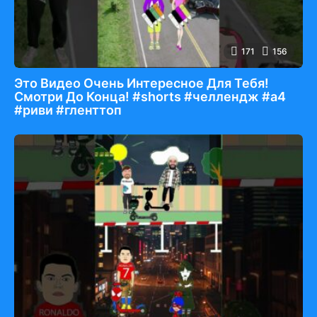
171
156
Это Видео Очень Интересное Для Тебя!
Смотри До Конца! #shorts #челлендж #а4
#риви #гленттоп