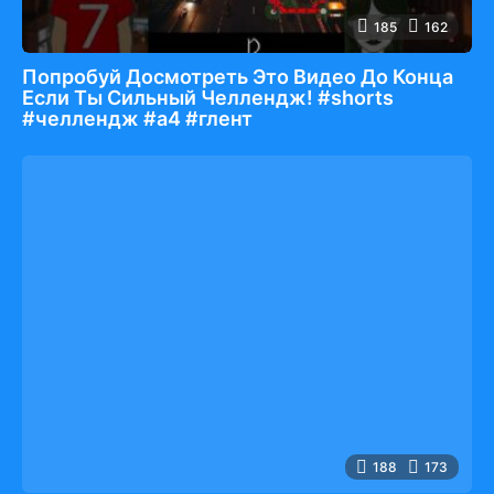
185
162
Попробуй Досмотреть Это Видео До Конца
Если Ты Сильный Челлендж! #shorts
#челлендж #а4 #глент
188
173