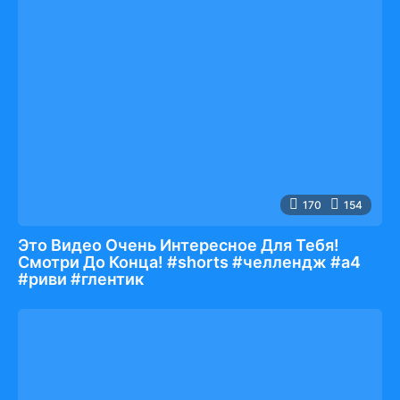
170
154
Это Видео Очень Интересное Для Тебя!
Смотри До Конца! #shorts #челлендж #а4
#риви #глентик