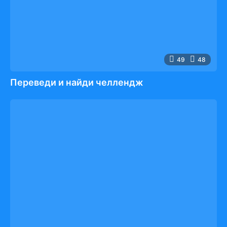
49
48
Переведи и найди челлендж