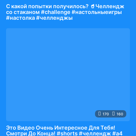
С какой попытки получилось? 🥤Челлендж
со стаканом #challenge #настольныеигры
#настолка #челленджы
170
160
Это Видео Очень Интересное Для Тебя!
Смотри До Конца! #shorts #челлендж #а4