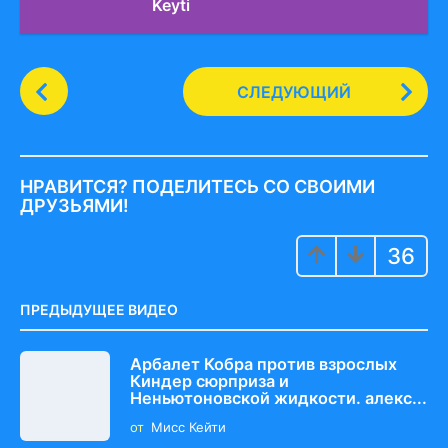
Keyti
P
СЛЕДУЮЩИЙ
o
s
t
P
НРАВИТСЯ? ПОДЕЛИТЕСЬ СО СВОИМИ
a
ДРУЗЬЯМИ!
g
36
i
n
a
ПРЕДЫДУЩЕЕ ВИДЕО
t
i
Арбалет Кобра против взрослых
Киндер сюрприза и
o
Неньютоновской жидкости. алекс...
n
от
Мисс Кейти