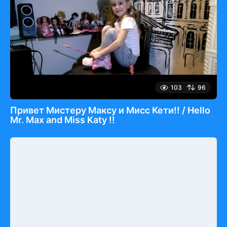
103
96
Привет Мистеру Максу и Мисс Кети!! / Hello
Mr. Max and Miss Katy !!