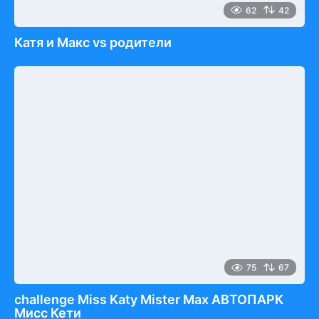
62
42
Катя и Макс vs родители
75
67
challenge Miss Katy Mister Max АВТОПАРК
Мисс Кети