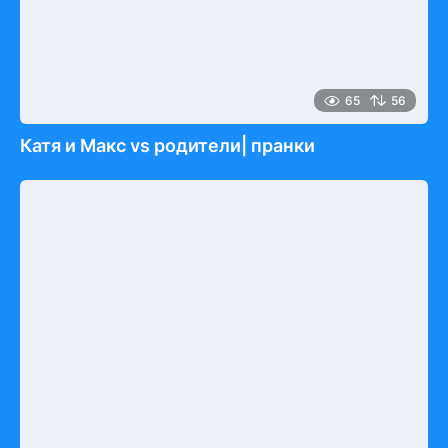
65
56
Катя и Макс vs родители| пранки