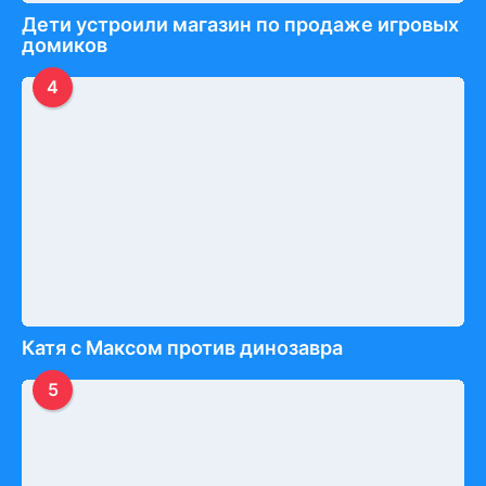
Дети устроили магазин по продаже игровых
домиков
4
Катя с Максом против динозавра
5