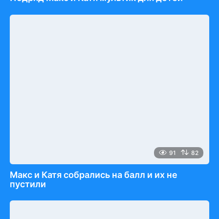
91
82
Макс и Катя собрались на балл и их не
пустили