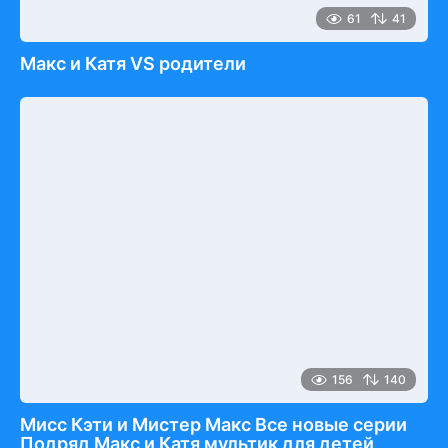
61
41
Макс и Катя VS родители
156
140
Мисс Кэти и Мистер Макс Все новые серии
Подряд Макс и Катя мультик для детей