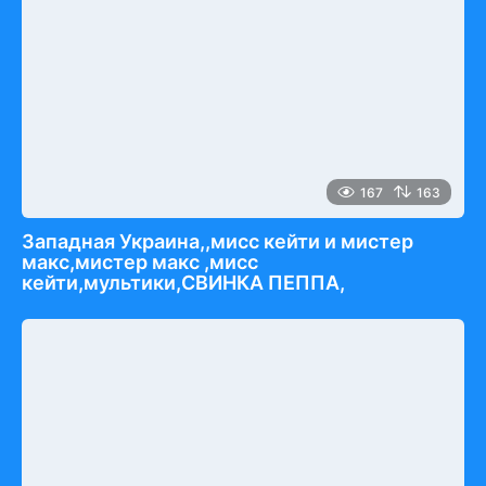
167
163
Западная Украина,,мисс кейти и мистер
макс,мистер макс ,мисс
кейти,мультики,СВИНКА ПЕППА,