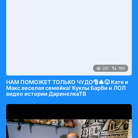
221
190
НАМ ПОМОЖЕТ ТОЛЬКО ЧУДО🎅🎄😜 Катя и
Макс веселая семейка! Куклы Барби и ЛОЛ
видео истории ДаринелкаТВ