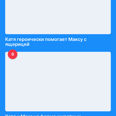
Катя героически помогает Максу с
ящерицей
6