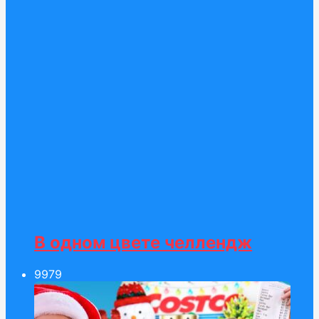
В одном цвете челлендж
99
79