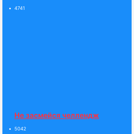
47
41
Не засмейся челлендж
50
42