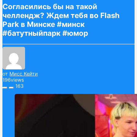
Согласились бы на такой
челлендж? Ждем тебя во Flash
Park в Минске #минск
#батутныйпарк #юмор
от
Мисс Кейти
196
views
163