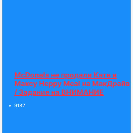
McDonals не продали Кате и
Максу Heppy Meal на МакДрайв
/ Задание на ВНИМАНИЕ
91
82