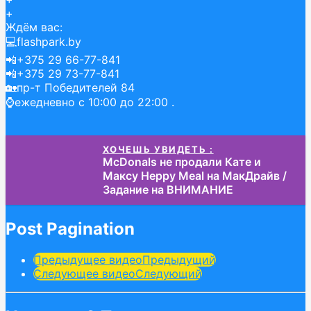
+
Ждём вас:
💻flashpark.by
📲+375 29 66-77-841
📲+375 29 73-77-841
🏡пр-т Победителей 84
⌚ежедневно с 10:00 до 22:00 .
ХОЧЕШЬ УВИДЕТЬ :
McDonals не продали Кате и
Максу Heppy Meal на МакДрайв /
Задание на ВНИМАНИЕ
Post Pagination
Предыдущее видео
Предыдущий
Следующее видео
Следующий