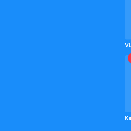
VL
Ка