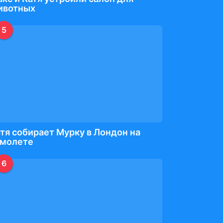
ивотных
5
тя собирает Мурку в Лондон на
амолете
6