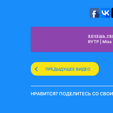
ХОЧЕШЬ УВ
RYTP | Miss
P
ПРЕДЫДУЩЕЕ ВИДЕО
o
s
t
НРАВИТСЯ? ПОДЕЛИТЕСЬ СО СВО
P
a