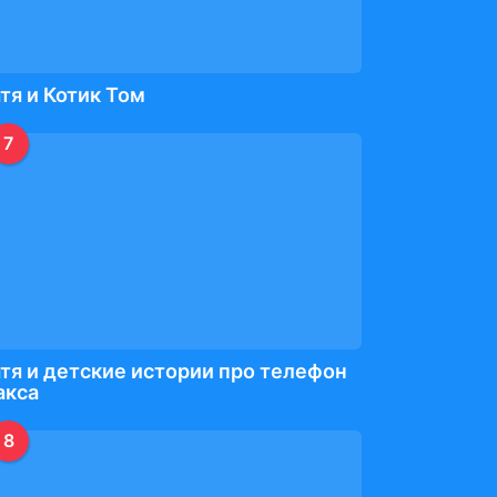
тя и Котик Том
7
тя и детские истории про телефон
акса
8