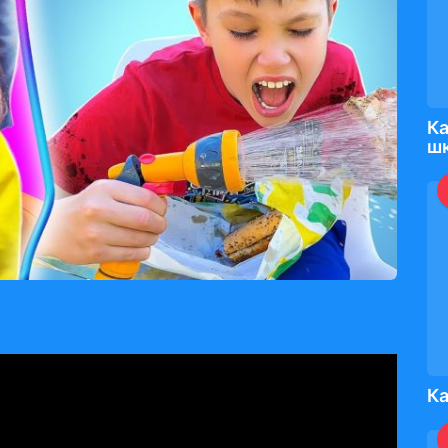
Ка
ш
Ка