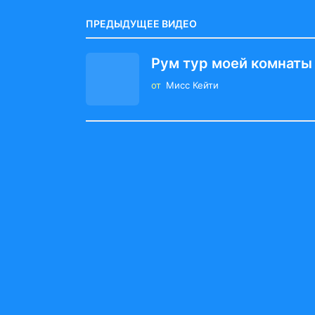
g
i
ПРЕДЫДУЩЕЕ ВИДЕО
n
Рум тур моей комнаты
a
от
Мисс Кейти
t
i
o
n