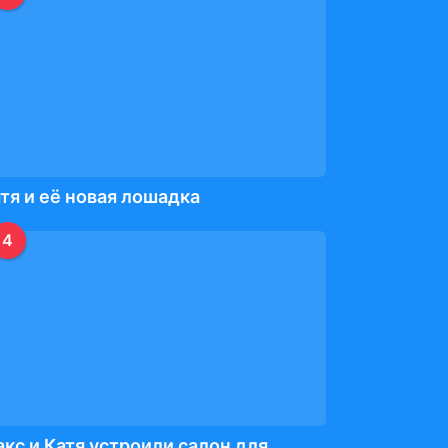
тя и её новая лошадка
4
кс и Катя устроили салон для