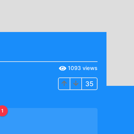
1093
views
35
1