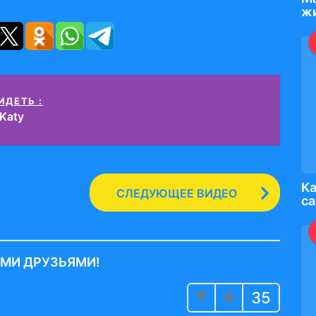
ж
ИДЕТЬ :
 Katy
Ка
СЛЕДУЮЩЕЕ ВИДЕО
с
ИМИ ДРУЗЬЯМИ!
35