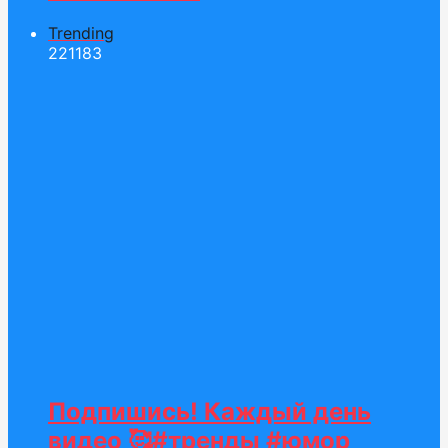
Trending
221
183
Подпишись! Каждый день
видео 🥰#тренды #юмор