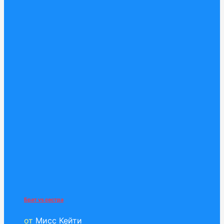
Брат vs сестра
от
Мисс Кейти