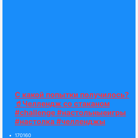
С какой попытки получилось?
🥤Челлендж со стаканом
#challenge #настольныеигры
#настолка #челленджы
170
160