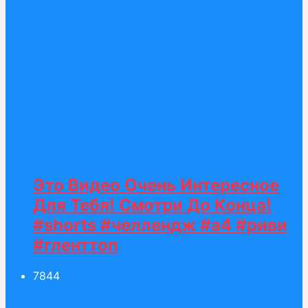
Это Видео Очень Интересное
Для Тебя! Смотри До Конца!
#shorts #челлендж #а4 #риви
#гленттоп
78
44