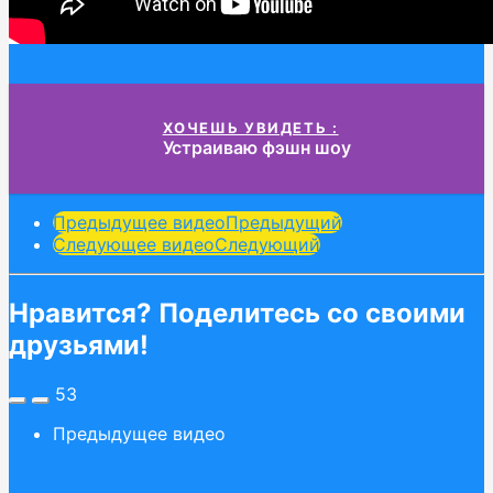
ХОЧЕШЬ УВИДЕТЬ :
Устраиваю фэшн шоу
Post
Предыдущее видео
Предыдущий
Следующее видео
Следующий
Pagination
Нравится? Поделитесь со своими
друзьями!
53
Предыдущее видео