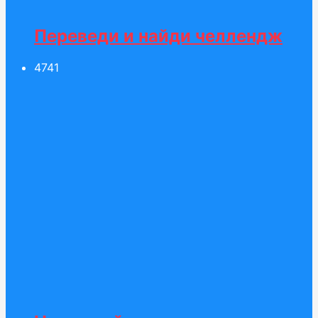
Переведи и найди челлендж
47
41