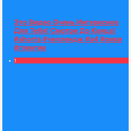
Это Видео Очень Интересное
Для Тебя! Смотри До Конца!
#shorts #челлендж #а4 #риви
#глентик
1