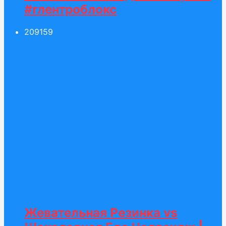
#глентроблокс
209
159
Жевательная Резинка vs