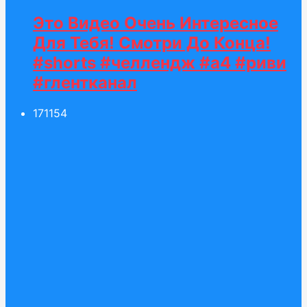
Это Видео Очень Интересное
Для Тебя! Смотри До Конца!
#shorts #челлендж #а4 #риви
#глентканал
171
154