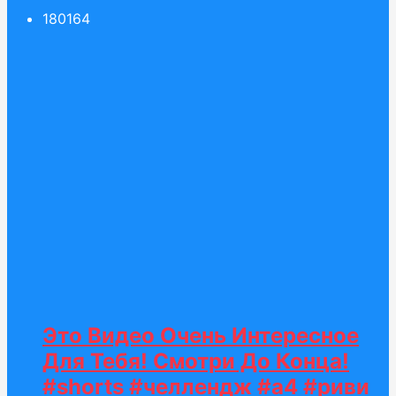
180
164
Это Видео Очень Интересное
Для Тебя! Смотри До Конца!
#shorts #челлендж #а4 #риви