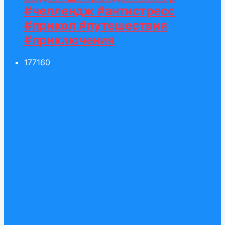
#челлендж #антистресс
#прикол #путешествия
#приключения
177
160