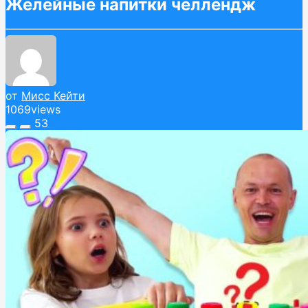
Желейные напитки челлендж
от
Мисс Кейти
1069
views
53