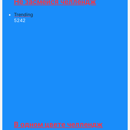
Не засмейся челлендж
Trending
52
42
В одном цвете челлендж