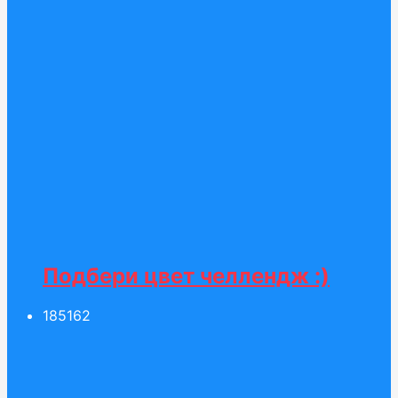
Подбери цвет челлендж :)
185
162