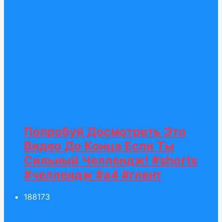
Попробуй Досмотреть Это
Видео До Конца Если Ты
Сильный Челлендж! #shorts
#челлендж #а4 #глент
188
173