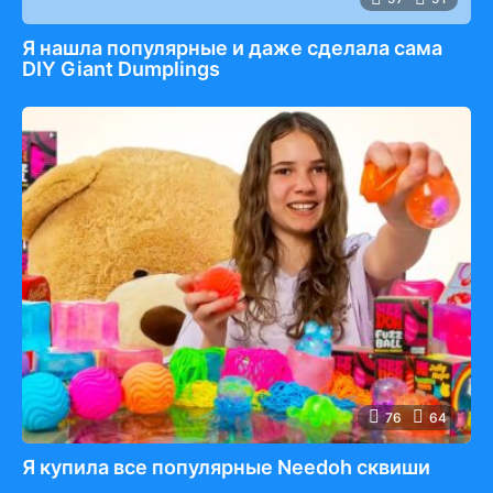
Я нашла популярные и даже сделала сама
DIY Giant Dumplings
76
64
Я купила все популярные Needoh сквиши