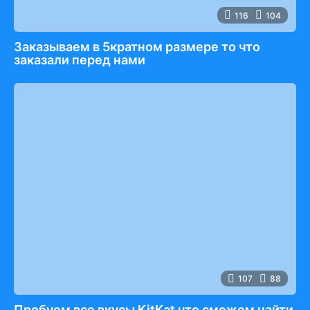
116
104
Заказываем в 5кратном размере то что
заказали перед нами
107
88
Пробуем все вкусы KitKat что сможем найти