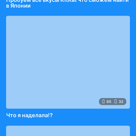
в Японии
65
32
Что я наделала!?