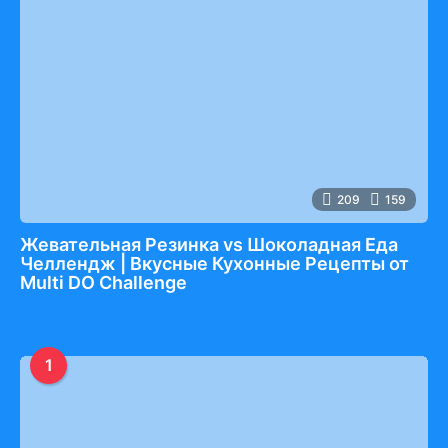
209
159
Жевательная Резинка vs Шоколадная Еда
Челлендж | Вкусные Кухонные Рецепты от
Multi DO Challenge
1