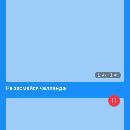
47
41
Не засмейся челлендж