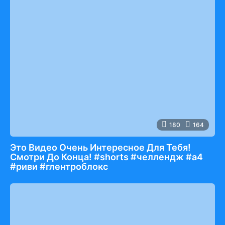
180
164
Это Видео Очень Интересное Для Тебя!
Смотри До Конца! #shorts #челлендж #а4
#риви #глентроблокс