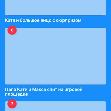
Катя и большое яйцо с сюрпризом
6
Папа Кати и Макса спит на игровой
площадке
7