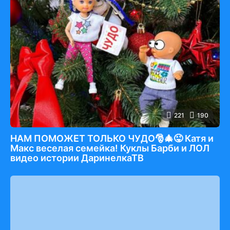
221
190
НАМ ПОМОЖЕТ ТОЛЬКО ЧУДО🎅🎄😜 Катя и
Макс веселая семейка! Куклы Барби и ЛОЛ
видео истории ДаринелкаТВ