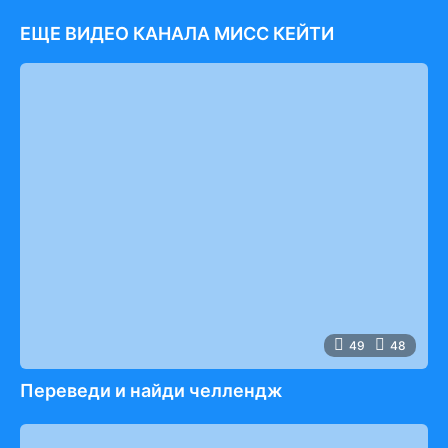
ЕЩЕ ВИДЕО КАНАЛА МИСС КЕЙТИ
49
48
Переведи и найди челлендж