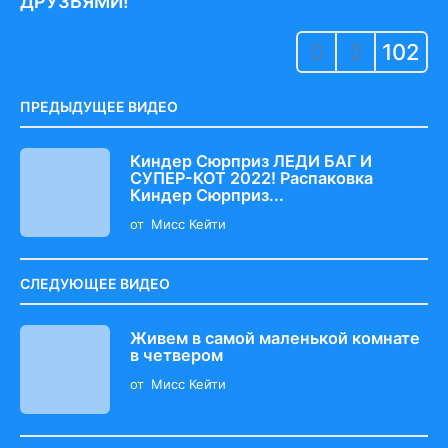
a
ДРУЗЬЯМИ!
g
102
i
n
a
ПРЕДЫДУЩЕЕ ВИДЕО
t
i
Киндер Сюрприз ЛЕДИ БАГ И
СУПЕР-КОТ 2022! Распаковка
o
Киндер Сюрприз...
n
от
Мисс Кейти
СЛЕДУЮЩЕЕ ВИДЕО
Живем в самой маленькой комнате
в четвером
от
Мисс Кейти