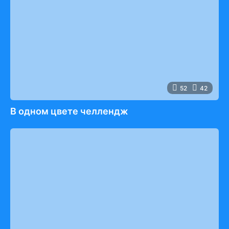
52
42
В одном цвете челлендж