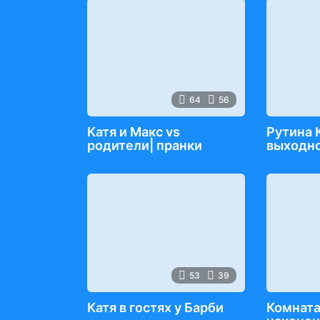
64
56
Катя и Макс vs
Рутина 
родители| пранки
выходн
53
39
Катя в гостях у Барби
Комната