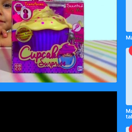
Ма
Ma
ta