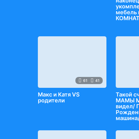
наконе
укомпле
мебель
КОМНАТ
61
41
Макс и Катя VS
Такой с
родители
МАМЫ М
видел/ 
Рождени
машина/