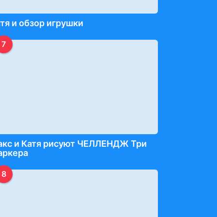
тя и обзор игрушки
7
акс и Катя рисуют ЧЕЛЛЕНДЖ Три
аркера
8