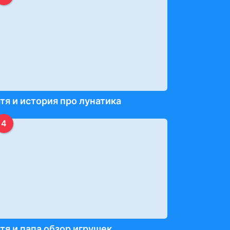
тя и история про лунатика
4
тя и папа обзор игрушек