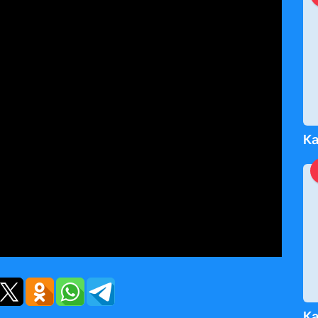
Ка
Ка