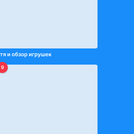
тя и обзор игрушек
9