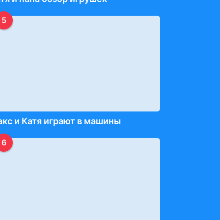
5
кс и Катя играют в машины
6