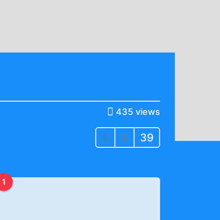
435
views
39
1