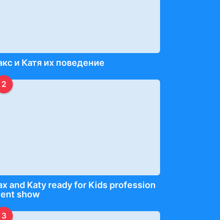
кс и Катя их поведение
2
x and Katy ready for Kids profession
lent show
3