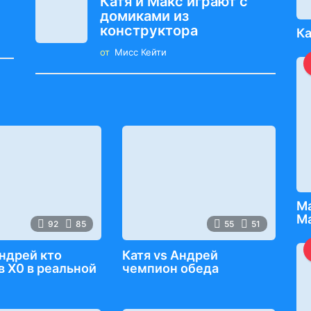
Катя и Макс играют с
домиками из
конструктора
Ка
от
Мисс Кейти
М
М
92
85
55
51
ндрей кто
Катя vs Андрей
в Х0 в реальной
чемпион обеда