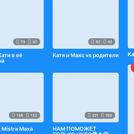
73
47
62
42
Ка
Кати в её
Катя и Макс vs родители
ой
148
133
221
190
 Mistra Maxa
НАМ ПОМОЖЕТ