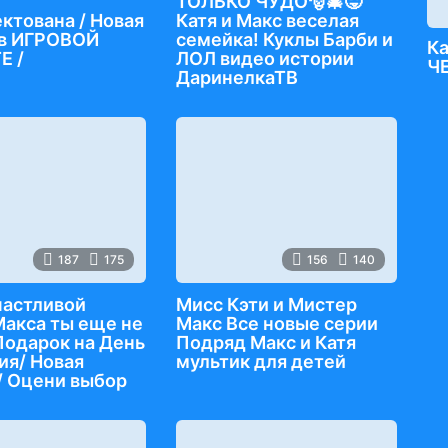
ц
ТОЛЬКО ЧУДО🎅🎄😜
ктована / Новая
Катя и Макс веселая
 в ИГРОВОЙ
семейка! Куклы Барби и
К
Е /
ЛОЛ видео истории
Ч
ДаринелкаТВ
187
175
156
140
частливой
Мисс Кэти и Мистер
акса ты еще не
Макс Все новые серии
Подарок на День
Подряд Макс и Катя
я/ Новая
мультик для детей
 Оцени выбор