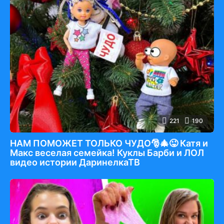
221
190
НАМ ПОМОЖЕТ ТОЛЬКО ЧУДО🎅🎄😜 Катя и
Макс веселая семейка! Куклы Барби и ЛОЛ
видео истории ДаринелкаТВ