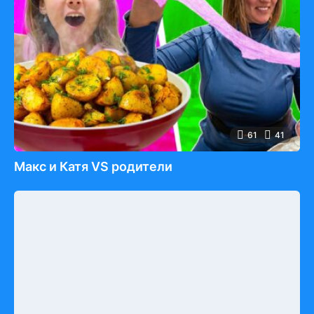
61
41
Макс и Катя VS родители