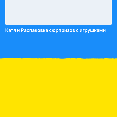
Катя и Распаковка сюрпризов с игрушками
Обзор игрушек
Катя и папа обзор игрушек
М