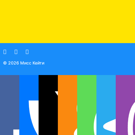
под
Ф
© 2026 Мисс Кейти