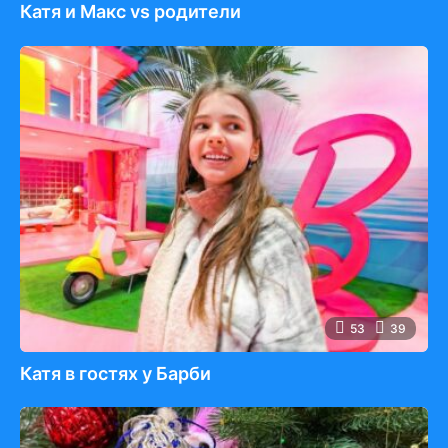
Катя и Макс vs родители
53
39
Катя в гостях у Барби