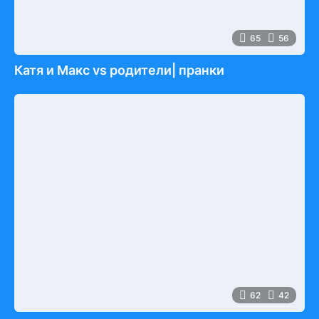
65
56
Катя и Макс vs родители| пранки
62
42