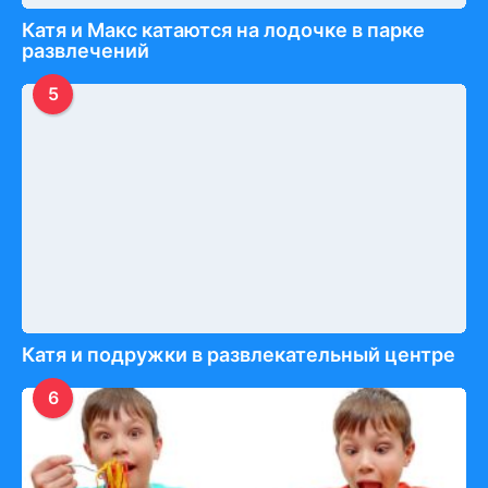
Катя и Макс катаются на лодочке в парке
развлечений
5
Катя и подружки в развлекательный центре
6