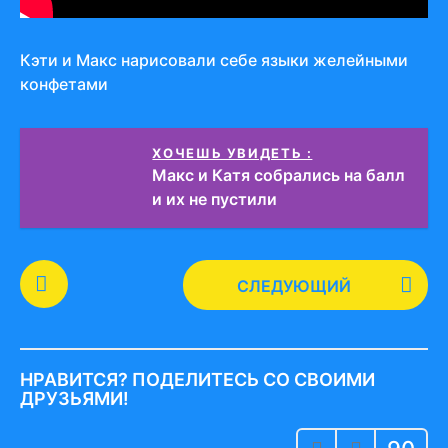
Кэти и Макс нарисовали себе языки желейными
конфетами
ХОЧЕШЬ УВИДЕТЬ :
Макс и Катя собрались на балл
и их не пустили
P
СЛЕДУЮЩИЙ
o
s
t
P
НРАВИТСЯ? ПОДЕЛИТЕСЬ СО СВОИМИ
a
ДРУЗЬЯМИ!
g