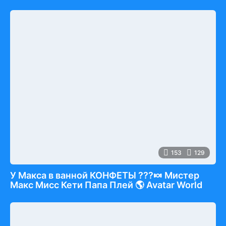
153
129
У Макса в ванной КОНФЕТЫ ???🍬 Мистер
Макс Мисс Кети Папа Плей 🌎 Avatar World