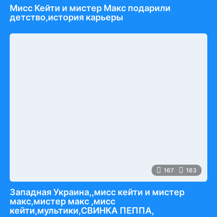
Мисс Кейти и мистер Макс подарили
детство,история карьеры
167
163
Западная Украина,,мисс кейти и мистер
макс,мистер макс ,мисс
кейти,мультики,СВИНКА ПЕППА,