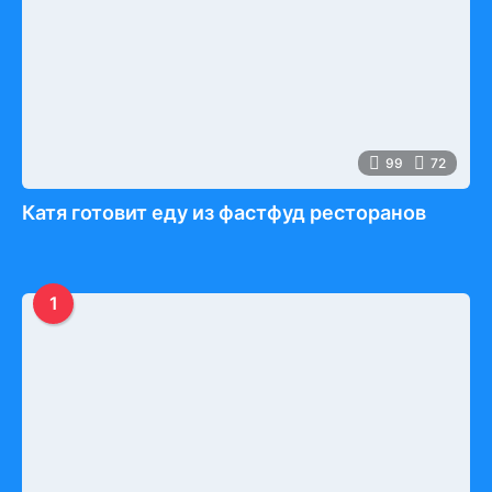
99
72
Катя готовит еду из фастфуд ресторанов
1