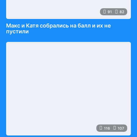
91
82
Макс и Катя собрались на балл и их не
пустили
116
107