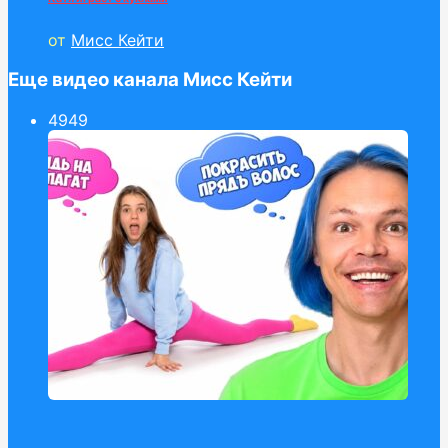
от
Мисс Кейти
Еще видео канала Мисс Кейти
49
49