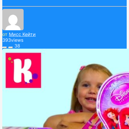
от
Мисс Кейти
393
views
38