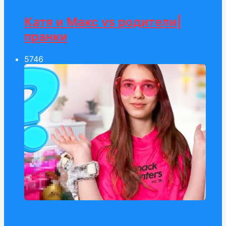
Катя и Макс vs родители|
пранки
57
46