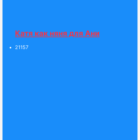
Катя как няня для Ани
211
57