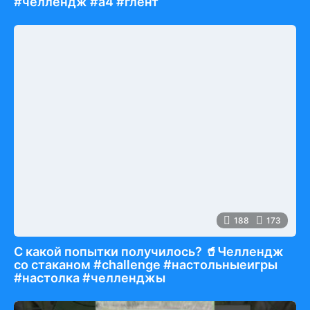
#челлендж #а4 #глент
188
173
С какой попытки получилось? 🥤Челлендж
со стаканом #challenge #настольныеигры
#настолка #челленджы