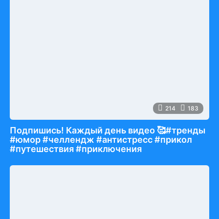
214
183
Подпишись! Каждый день видео 🥰#тренды
#юмор #челлендж #антистресс #прикол
#путешествия #приключения