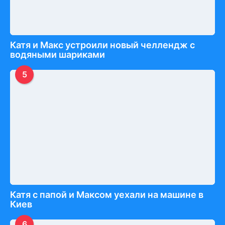
Катя и Макс устроили новый челлендж с
водяными шариками
5
Катя с папой и Максом уехали на машине в
Киев
6