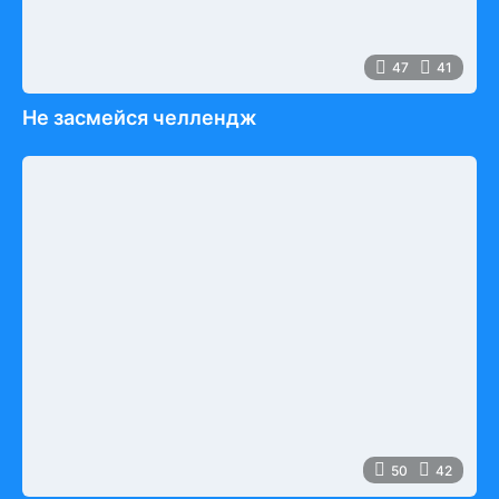
47
41
Не засмейся челлендж
50
42