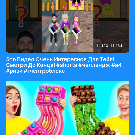
180
164
Это Видео Очень Интересное Для Тебя!
Смотри До Конца! #shorts #челлендж #а4
#риви #глентроблокс