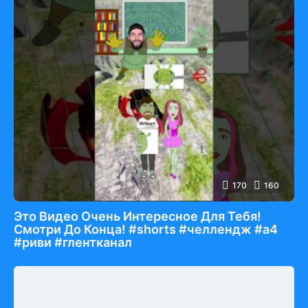
170
160
Это Видео Очень Интересное Для Тебя!
Смотри До Конца! #shorts #челлендж #а4
#риви #глентканал