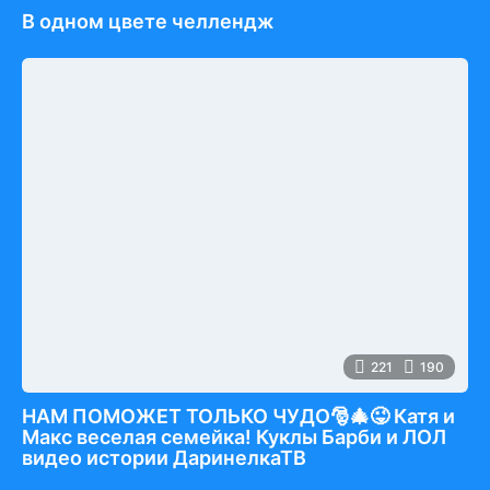
В одном цвете челлендж
221
190
НАМ ПОМОЖЕТ ТОЛЬКО ЧУДО🎅🎄😜 Катя и
Макс веселая семейка! Куклы Барби и ЛОЛ
видео истории ДаринелкаТВ