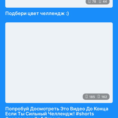
78
44
Подбери цвет челлендж :)
185
162
Попробуй Досмотреть Это Видео До Конца
Если Ты Сильный Челлендж! #shorts