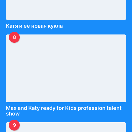
Катя и её новая кукла
8
Max and Katy ready for Kids profession talent
show
9