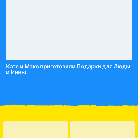
Катя и Макс приготовили Подарки для Люды
и Инны