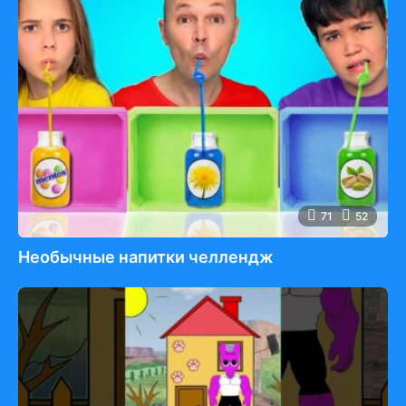
71
52
Необычные напитки челлендж