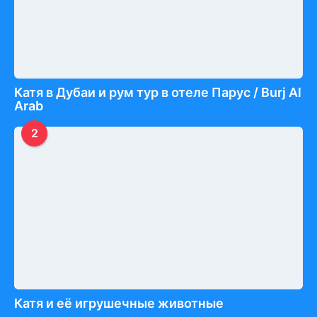
Катя в Дубаи и рум тур в отеле Парус / Burj Al
Arab
2
Катя и её игрушечные животные