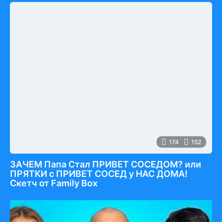
174
152
ЗАЧЕМ Папа Стал ПРИВЕТ СОСЕДОМ? или
ПРЯТКИ с ПРИВЕТ СОСЕД у НАС ДОМА!
Скетч от Family Box