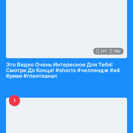
177
160
Это Видео Очень Интересное Для Тебя!
Смотри До Конца! #shorts #челлендж #а4
#риви #глентканал
1