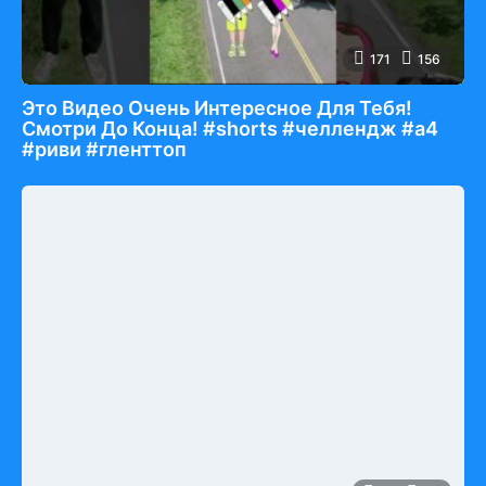
171
156
Это Видео Очень Интересное Для Тебя!
Смотри До Конца! #shorts #челлендж #а4
#риви #гленттоп