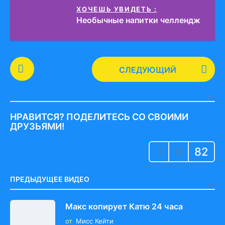
ХОЧЕШЬ УВИДЕТЬ :
Необычные напитки челлендж
P
СЛЕДУЮЩИЙ
o
s
t
P
НРАВИТСЯ? ПОДЕЛИТЕСЬ СО СВОИМИ
a
ДРУЗЬЯМИ!
g
82
i
n
a
ПРЕДЫДУЩЕЕ ВИДЕО
t
i
Макс копирует Катю 24 часа
o
от
Мисс Кейти